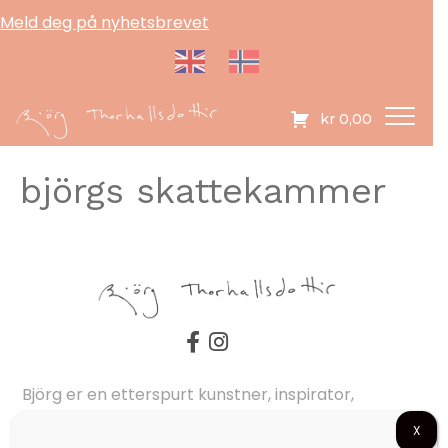
Meld deg på nyhetsbrevet
kr
0,00
björgs skattekammer
Björg er en etterspurt kunstner, inspirator,
forfatter og foredragsholder, som formidler
X
hverdagsfilosofi, om livet, lykken, sorg, kjærlighet,