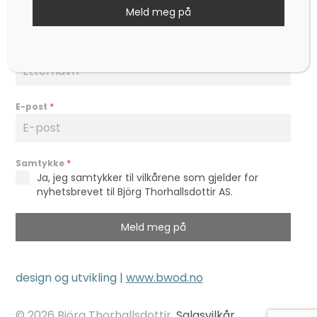
Meld meg på
Etternavn
*
E-post
*
Samtykke
*
Ja, jeg samtykker til vilkårene som gjelder for
nyhetsbrevet til Björg Thorhallsdottir AS.
Meld meg på
design og utvikling |
www.bwod.no
© 2026 Björg Thorhallsdottir.
Salgsvilkår