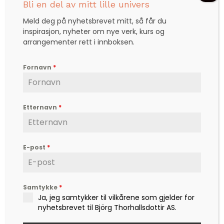
Bli en del av mitt lille univers
og ikke minst mot – til å leve det livet som vi
drømmer om.
Meld deg på nyhetsbrevet mitt, så får du
inspirasjon, nyheter om nye verk, kurs og
Kontakt
arrangementer rett i innboksen.
post@bjoerg.no
Sider
Fornavn
*
Nettbutikk
Events
Etternavn
*
Nyheter
Hjertesaker
Hjertefred
E-post
*
Om Björg
Min konto
Samtykke
*
Kontakt
Ja, jeg samtykker til vilkårene som gjelder for
nyhetsbrevet til Björg Thorhallsdottir AS.
Meld deg på nyhetsbrevet
Fornavn
*