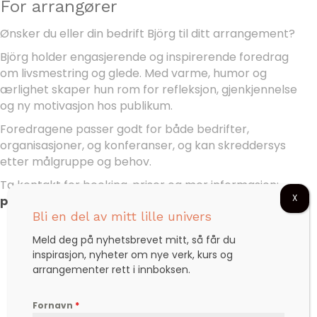
For arrangører
Ønsker du eller din bedrift Björg til ditt arrangement?
Björg holder engasjerende og inspirerende foredrag
om livsmestring og glede. Med varme, humor og
ærlighet skaper hun rom for refleksjon, gjenkjennelse
og ny motivasjon hos publikum.
Foredragene passer godt for både bedrifter,
organisasjoner, og konferanser, og kan skreddersys
etter målgruppe og behov.
Ta kontakt for booking, priser og mer informasjon:
X
post@bjoerg.no
Bli en del av mitt lille univers
Meld deg på nyhetsbrevet mitt, så får du
inspirasjon, nyheter om nye verk, kurs og
arrangementer rett i innboksen.
Fornavn
*