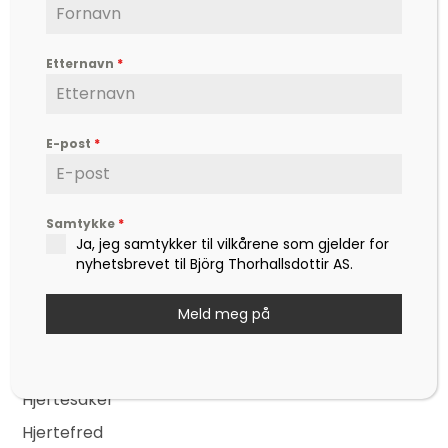
Etternavn
*
Björg er en etterspurt kunstner, inspirator,
forfatter og foredragsholder, som formidler
hverdagsfilosofi, om livet, lykken, sorg, kjærlighet,
E-post
*
og ikke minst mot – til å leve det livet som vi
drømmer om.
Kontakt
Samtykke
*
Ja, jeg samtykker til vilkårene som gjelder for
post@bjoerg.no
nyhetsbrevet til Björg Thorhallsdottir AS.
Sider
Nettbutikk
Meld meg på
Events
Nyheter
Hjertesaker
Hjertefred