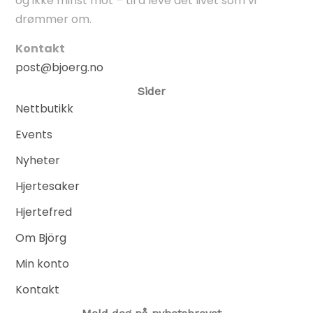
og ikke minst mot – til å leve det livet som vi
drømmer om.
Kontakt
post@bjoerg.no
Sider
Nettbutikk
Events
Nyheter
Hjertesaker
Hjertefred
Om Björg
Min konto
Kontakt