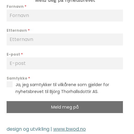
Meld deg på nyhetsbrevet
Fornavn
*
Etternavn
*
E-post
*
Samtykke
*
Ja, jeg samtykker til vilkårene som gjelder for
nyhetsbrevet til Björg Thorhallsdottir AS.
Meld meg på
design og utvikling |
www.bwod.no