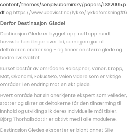
content/themes/sonjalyubomirsky/papers/LSS2005.p
df
og https://www.ubevisst.no/lykke/lykkeforskning#6
Derfor Destinasjon Glede!
Destinasjon Glede er bygget opp nettopp rundt
bevisste handlinger over tid, som igjen gjør at
deltakeren endrer seg – og finner en større glede og
bedre livskvalitet.
Kurset består av områdene Relasjoner, Vaner, Kropp,
Mat, Økonomi, Fokus&Ro, Veien videre som er viktige
områder i en endring mot en økt glede.
Hvert område har sin anerkjente ekspert som veileder,
støtter og sikrer at deltakerne får den tilnærming til
innhold og utvikling slik deres individuelle mål tilsier.
Björg Thorhallsdottir er aktivt med i alle modulene.
Destinasjon Gledes eksperter er blant annet Silje