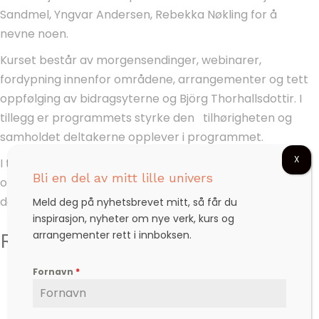
Sandmel, Yngvar Andersen, Rebekka Nøkling for å
nevne noen.
Kurset består av morgensendinger, webinarer,
fordypning innenfor områdene, arrangementer og tett
oppfølging av bidragsyterne og Björg Thorhallsdottir. I
tillegg er programmets styrke den tilhørigheten og
samholdet deltakerne opplever i programmet.
X
I tillegg til dette får deltakerne en arbeidsbok per
Bli en del av mitt lille univers
område/modul utarbeidet av Björg og ekspertene der
det gis rom for notering av refleksjoner, tanker og mål.
Meld deg på nyhetsbrevet mitt, så får du
inspirasjon, nyheter om nye verk, kurs og
arrangementer rett i innboksen.
RESULTATER SÅ LANGT
«Jeg har aldri følt meg så vakker, selv om jeg ser
Fornavn
*
ut som i fjor» Anne Mette, 57 år
«Før viste jeg at jeg elsket barna mine. Nå føler jeg