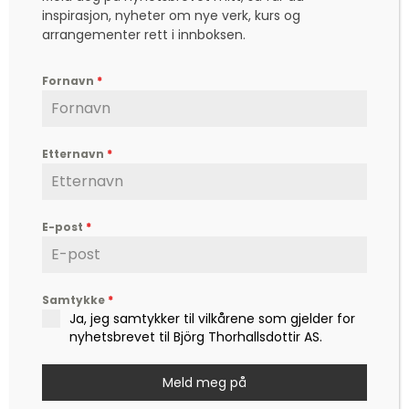
inspirasjon, nyheter om nye verk, kurs og
31. oktober – Olavshallen, Trondheim
arrangementer rett i innboksen.
1. november – City Scene, Fredrikstad
Fornavn
*
2. november – Ringerike Kultursenter, Hønefoss
3. november – Lørenskog Hus Lørenskog
Etternavn
*
29. november – Lillestrøm Kulturhus, Lillestrøm
30. november – Sandnes Kulturhus
E-post
*
Det er bare å glede seg.
Samtykke
*
Ja, jeg samtykker til vilkårene som gjelder for
nyhetsbrevet til Björg Thorhallsdottir AS.
DETALJER
Meld meg på
Dato: