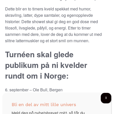
Dette blir en to timers kveld spekket med humor,
skravling, latter, dype samtaler, og egenopplevde
historier. Dette showet skal gi deg en god dose med
filosofi, livsglede, påfyll, og energi. Etter to timer
sammen med dere, lover de deg at du kommer ut med
slitne lattermuskler og et stort smil om munnen.
Turnéen skal glede
publikum på ni kvelder
rundt om i Norge:
6. september – Ole Bull, Bergen
X
14. september – Bærum Kulturhus, Bærum
Bli en del av mitt lille univers
11. oktober – Grimstad Kulturhus, Grimstad
Meld deg på nyhetsbrevet mitt, så får du