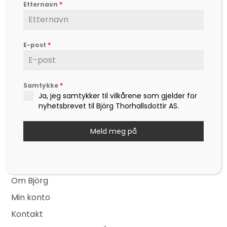
forfatter og foredragsholder, som formidler
N
Etternavn
*
S
hverdagsfilosofi, om livet, lykken, sorg, kjærlighet,
a
og ikke minst mot – til å leve det livet som vi
e
drømmer om.
v
E-post
*
i
a
Kontakt
post@bjoerg.no
g
r
Sider
Samtykke
*
a
Ja, jeg samtykker til vilkårene som gjelder for
Nettbutikk
c
t
nyhetsbrevet til Björg Thorhallsdottir AS.
Events
h
i
Nyheter
Meld meg på
o
a
Hjertesaker
n
n
Hjertefred
Om Björg
d
Min konto
V
Kontakt