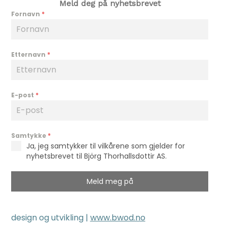
i
Meld deg på nyhetsbrevet
Fornavn
*
e
w
Etternavn
*
s
N
E-post
*
a
v
Samtykke
*
Ja, jeg samtykker til vilkårene som gjelder for
i
nyhetsbrevet til Björg Thorhallsdottir AS.
g
Meld meg på
a
t
design og utvikling |
www.bwod.no