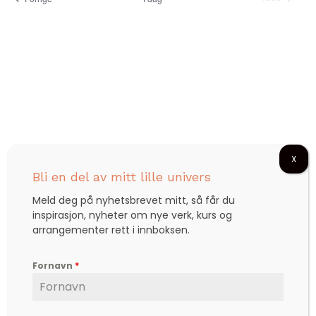
l
Arrangemente
r
e
g
a
d
a
n
a
g
t
n
o
e
g
.
m
e
e
m
n
X
Bli en del av mitt lille univers
t
e
Meld deg på nyhetsbrevet mitt, så får du
V
inspirasjon, nyheter om nye verk, kurs og
n
i
arrangementer rett i innboksen.
t
e
Fornavn
*
w
e
s
Björg er en etterspurt kunstner, inspirator,
r