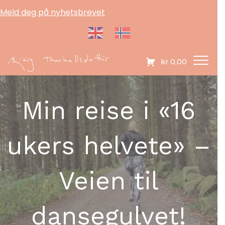
Meld deg på nyhetsbrevet
kr
0,00
Min reise i «16
ukers helvete» –
Veien til
dansegulvet!