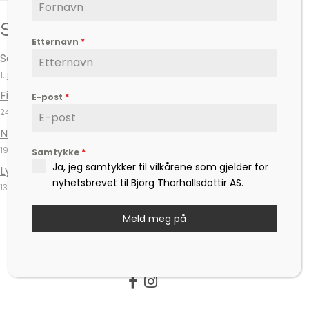
Siste innlegg
Etternavn
*
Sommerutstillingen hos Galleri Buen nærmer seg
1. juli 2026
Fire nye notatbøker – nå er de her
E-post
*
24. juni 2026
Nye besøkstider i Lykkehaven
19. juni 2026
Samtykke
*
Ja, jeg samtykker til vilkårene som gjelder for
Lykkehaven på Ormøya er åpen
nyhetsbrevet til Björg Thorhallsdottir AS.
13. april 2026
Meld meg på