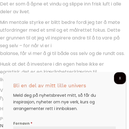
Det er som å åpne et vindu og slippe inn frisk luft i alle
deler av livet.
Min mentale styrke er blitt bedre fordi jeg tør å møte
utfordringer med et smil og et målrettet fokus. Dette
er grunnen til at jeg vil inspirere andre til å ta vare på
seg selv – for når vi er i
balanse, får vi mer å gi til både oss selv og de rundt oss.
Husk at det å investere i din egen helse ikke er
egoistisk; det er en kjærlighetserklæring til
X
livet.
Bli en del av mitt lille univers
Vi sees på dansgulvet – ikke bare nå, men også når vi
Meld deg på nyhetsbrevet mitt, så får du
fyller 80!
inspirasjon, nyheter om nye verk, kurs og
Hilsen Bjørg
arrangementer rett i innboksen.
Publisert 13. oktober 2024
Fornavn
*
Nyheter