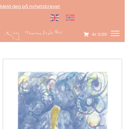
Meld deg på nyhetsbrevet
kr
0,00