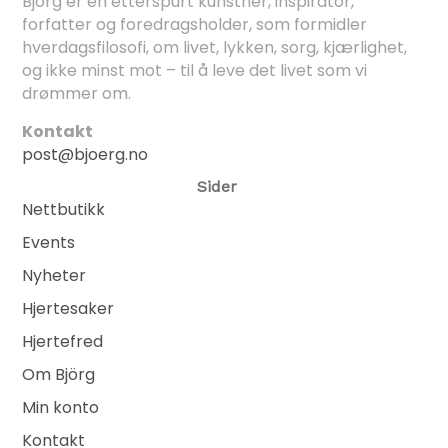
Björg er en etterspurt kunstner, inspirator,
forfatter og foredragsholder, som formidler
hverdagsfilosofi, om livet, lykken, sorg, kjærlighet,
og ikke minst mot – til å leve det livet som vi
drømmer om.
Kontakt
post@bjoerg.no
Sider
Nettbutikk
Events
Nyheter
Hjertesaker
Hjertefred
Om Björg
Min konto
Kontakt