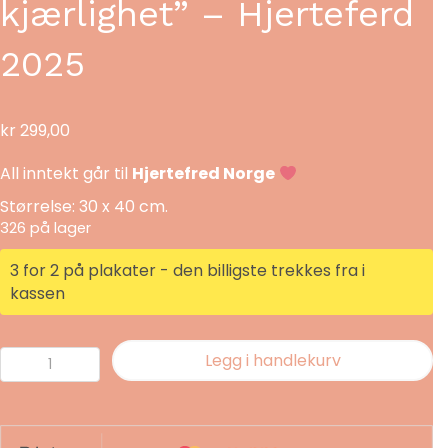
kjærlighet” – Hjerteferd
2025
kr
299,00
All inntekt går til
Hjertefred Norge
Størrelse: 30 x 40 cm.
326 på lager
3 for 2 på plakater - den billigste trekkes fra i
kassen
Kunstplakat:
Legg i handlekurv
"Himmelsk
kjærlighet"
-