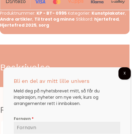
Hjerteferd
2025
Produktnummer:
KP - BT- 0995
Kategorier:
Kunstplakater
,
antall
Andre artikler
,
Til trøst og minne
Stikkord:
hjertefred
,
Hjertefred 2025
,
sorg
Beskrivelse
X
Bli en del av mitt lille univers
Meld deg på nyhetsbrevet mitt, så får du
inspirasjon, nyheter om nye verk, kurs og
arrangementer rett i innboksen.
Relaterte produkter
Fornavn
*