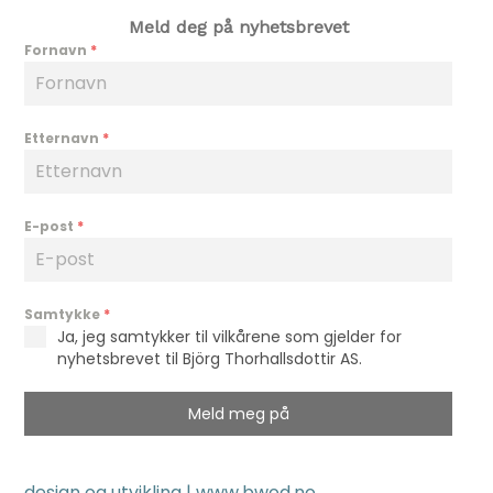
Meld deg på nyhetsbrevet
Fornavn
*
Etternavn
*
E-post
*
Samtykke
*
Ja, jeg samtykker til vilkårene som gjelder for
nyhetsbrevet til Björg Thorhallsdottir AS.
Meld meg på
design og utvikling |
www.bwod.no