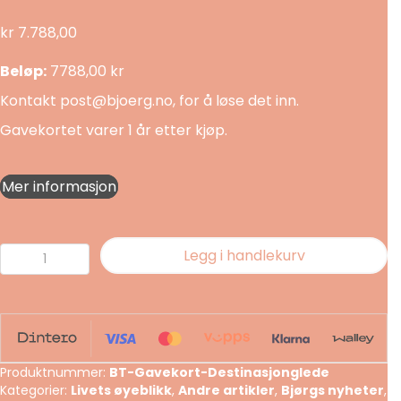
kr
7.788,00
Beløp:
7788,00 kr
Kontakt post@bjoerg.no, for å løse det inn.
Gavekortet varer 1 år etter kjøp.
Mer informasjon
Gavekort:
Legg i handlekurv
1
år
i
Destinasjon
glede
Produktnummer:
BT-Gavekort-Destinasjonglede
antall
Kategorier:
Livets øyeblikk
,
Andre artikler
,
Bjørgs nyheter
,