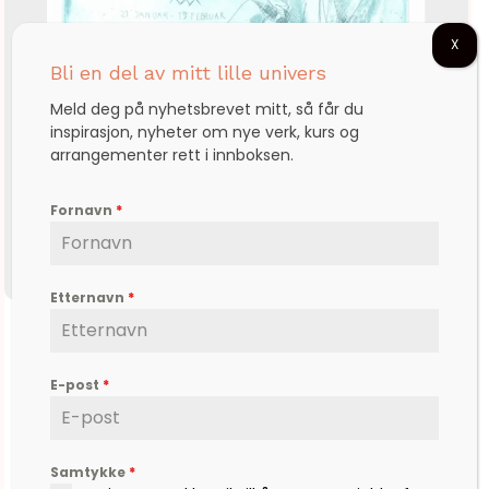
X
Bli en del av mitt lille univers
Meld deg på nyhetsbrevet mitt, så får du
inspirasjon, nyheter om nye verk, kurs og
arrangementer rett i innboksen.
Fornavn
*
Etternavn
*
Stjernetegn Vannmannen
E-post
*
kr
2.625,00
Samtykke
*