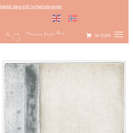
Meld deg på nyhetsbrevet
kr
0,00