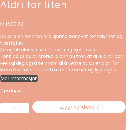
Aldri for liten
kr
1.900,00
Du er aldri for liten til å kjenne behovet for nærhet og
kjærlighet.
Av og til føler vi oss bittesmå og hjelpeløse.
Tenk på at du er sterkere enn du tror, at du klarer det.
Men gi deg også selv rom til å tenke at du er aldri for
liten eller for stor til å ta i mot nærhet og kjærlighet.
Mer informasjon
4 på lager
Aldri
Legg i handlekurv
for
liten
antall