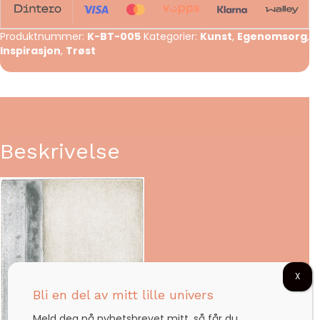
Produktnummer:
K-BT-005
Kategorier:
Kunst
,
Egenomsorg
,
Inspirasjon
,
Trøst
Beskrivelse
X
Bli en del av mitt lille univers
Meld deg på nyhetsbrevet mitt, så får du