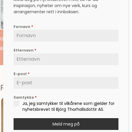
inspirasjon, nyheter om nye verk, kurs og
arrangementer rett i innboksen.
Fornavn
*
Grafikk: 16,5×24 cm
Bildet: 28×39 cm
Etternavn
*
E-post
*
Relaterte produkter
Samtykke
*
Ja, jeg samtykker til vilkårene som gjelder for
nyhetsbrevet til Björg Thorhallsdottir AS.
Meld meg på