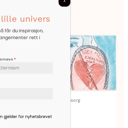
X
lille univers
 får du inspirasjon,
rangementer rett i
ternavn
*
Nei til kjærlighetssorg
om gjelder for nyhetsbrevet
kr
1.500,00