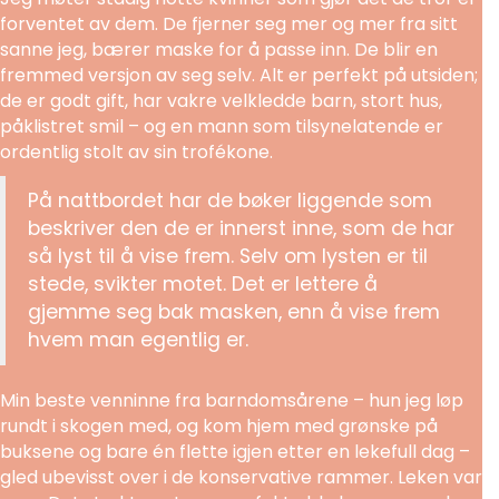
forventet av dem. De fjerner seg mer og mer fra sitt
sanne jeg, bærer maske for å passe inn. De blir en
fremmed versjon av seg selv. Alt er perfekt på utsiden;
de er godt gift, har vakre velkledde barn, stort hus,
påklistret smil – og en mann som tilsynelatende er
ordentlig stolt av sin trofékone.
På nattbordet har de bøker liggende som
beskriver den de er innerst inne, som de har
så lyst til å vise frem. Selv om lysten er til
stede, svikter motet. Det er lettere å
gjemme seg bak masken, enn å vise frem
hvem man egentlig er.
Min beste venninne fra barndomsårene – hun jeg løp
rundt i skogen med, og kom hjem med grønske på
buksene og bare én flette igjen etter en lekefull dag –
gled ubevisst over i de konservative rammer. Leken var