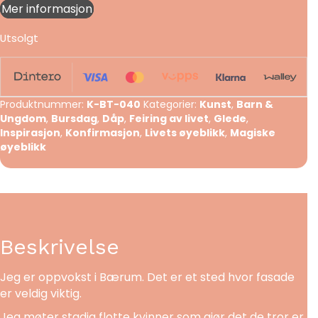
Mer informasjon
Utsolgt
Produktnummer:
K-BT-040
Kategorier:
Kunst
,
Barn &
Ungdom
,
Bursdag
,
Dåp
,
Feiring av livet
,
Glede
,
Inspirasjon
,
Konfirmasjon
,
Livets øyeblikk
,
Magiske
øyeblikk
Beskrivelse
Jeg er oppvokst i Bærum. Det er et sted hvor fasade
er veldig viktig.
Jeg møter stadig flotte kvinner som gjør det de tror er