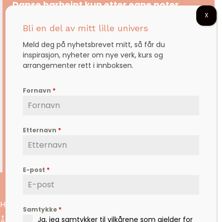
Danse barbeint kun etter egne noter
X
Vet du hvor flott du er
Bli en del av mitt lille univers
Hvor begavet
Meld deg på nyhetsbrevet mitt, så får du
inspirasjon, nyheter om nye verk, kurs og
Hvor fantastisk
arrangementer rett i innboksen.
Du trenger ikke bevise noe
annet enn den du er
Fornavn
*
Ta av deg tåspisskoene
Og dans barbeint etter egne noter
Etternavn
*
Og det vil være den vakreste dansen
Du noen gang har danset
E-post
*
Hun tok i mot bildet og sa takk.
Samtykke
*
Ja, jeg samtykker til vilkårene som gjelder for
Året etter fikk jeg et postkort fra utlandet hvor det var