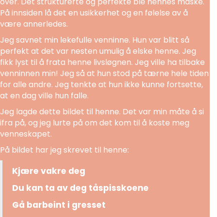
over. Det strukturerte og perfekte ble hennes maske.
På innsiden lå det en usikkerhet og en følelse av å
være annerledes.
Jeg savnet min lekefulle venninne. Hun var blitt så
perfekt at det var nesten umulig å elske henne. Jeg
fikk lyst til å frata henne livsløgnen. Jeg ville ha tilbake
venninnen min! Jeg så at hun stod på tærne hele tiden
for alle andre. Jeg tenkte at hun ikke kunne fortsette,
at en dag ville hun falle.
Jeg lagde dette bildet til henne. Det var min måte å si
ifra på, og jeg lurte på om det kom til å koste meg
venneskapet.
På bildet har jeg skrevet til henne:
Kjære vakre deg
Du kan ta av deg tåspisskoene
Gå barbeint i gresset