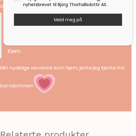
nyhetsbrevet til Björg Thorhallsdottir AS.
skrevet fire linjer:
Kjære Björg
Meld meg på
Jeg har tatt av meg tåspisskoene.
Jeg kommer hjem.
Klem
Min nydelige venninne kom hjem, jenta jeg kjente fra
barndommen
Relaterte produkter