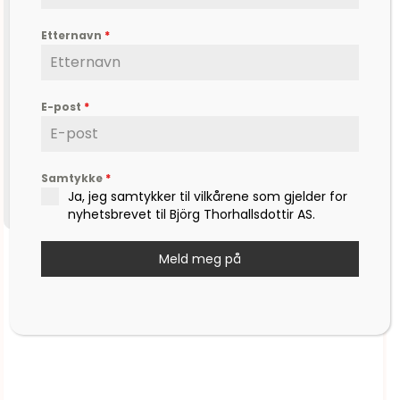
Etternavn
*
E-post
*
Samtykke
*
Ja, jeg samtykker til vilkårene som gjelder for
nyhetsbrevet til Björg Thorhallsdottir AS.
Stjernetegn Skorpionen
Meld meg på
kr
2.625,00