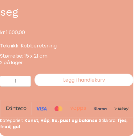
seg
kr
1.600,00
Teknikk: Kobberetsning
Størrelse: 15 x 21 cm
2 på lager
Den
Legg i handlekurv
som
har
fred
med
seg
Kategorier:
Kunst
,
Håp
,
Ro, pust og balanse
Stikkord:
fjes
,
antall
fred
,
gul