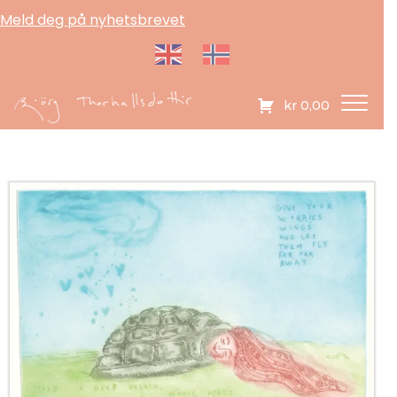
Meld deg på nyhetsbrevet
kr
0,00