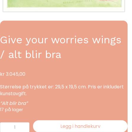
Give your worries wings
/ alt blir bra
kr
3.045,00
Størrelse på trykket er: 29,5 x 19,5 cm. Pris er inkludert
kunstavgift.
“Alt blir bra”
17 på lager
Give
Legg i handlekurv