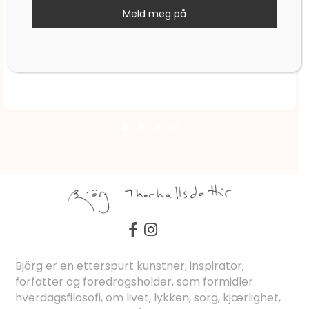
Meld meg på
Stjernetegn Skytten
kr
2.625,00
Björg er en etterspurt kunstner, inspirator,
forfatter og foredragsholder, som formidler
hverdagsfilosofi, om livet, lykken, sorg, kjærlighet,