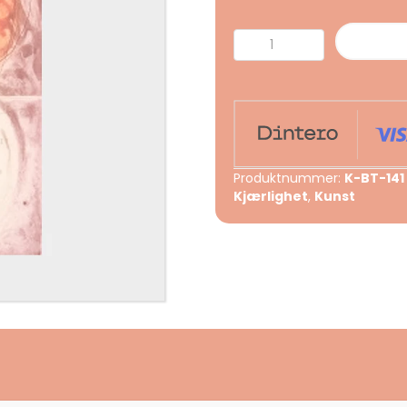
Fine
gode
barn
antall
Produktnummer:
K-BT-141
Kjærlighet
,
Kunst