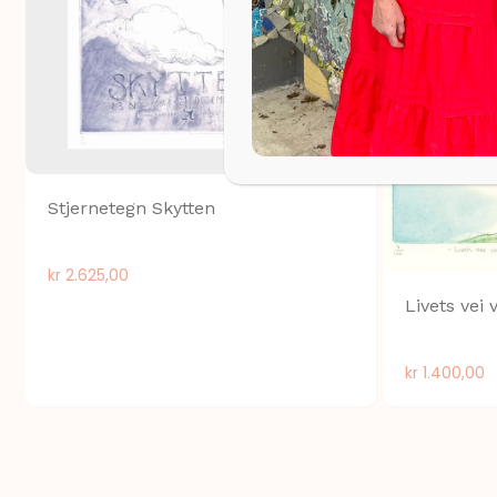
Stjernetegn Skytten
kr
2.625,00
Livets vei 
kr
1.400,00