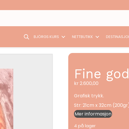
BJÖRGS KURS
NETTBUTIKK
DESTINASJO
Fine go
kr
2.600,00
Grafisk trykk.
Str: 21cm x 32cm (200gr
Mer informasjon
4 på lager