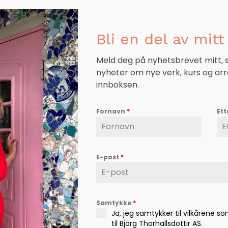
Bli en del av mitt 
Meld deg på nyhetsbrevet mitt, så
nyheter om nye verk, kurs og ar
innboksen.
Fornavn
*
Et
E-post
*
Samtykke
*
Ja, jeg samtykker til vilkårene s
til Björg Thorhallsdottir AS.