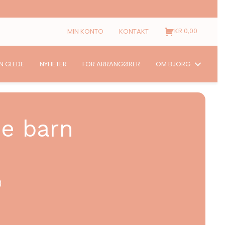
KR
0,00
MIN KONTO
KONTAKT
N GLEDE
NYHETER
FOR ARRANGØRER
OM BJÖRG
de barn
)