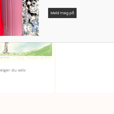
Bonuspappa
Meld meg på
kr
1.400,00
velger du selv