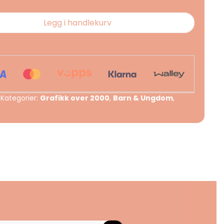
Legg i handlekurv
Kategorier:
Grafikk over 2000
,
Barn & Ungdom
,