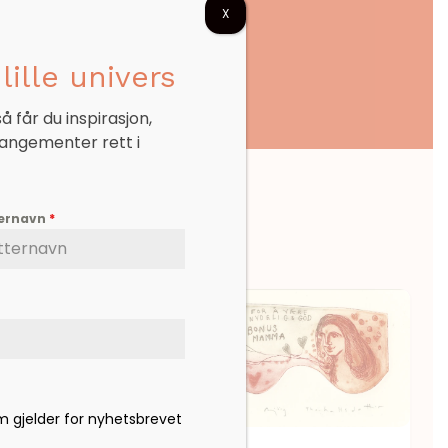
X
lille univers
 får du inspirasjon,
rangementer rett i
ternavn
*
om gjelder for nyhetsbrevet