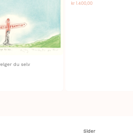
kr
1.400,00
velger du selv
Sider