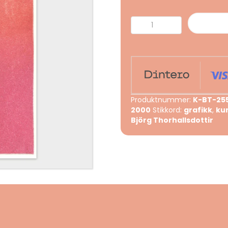
Jeg
løfter
deg
opp
antall
Produktnummer:
K-BT-25
2000
Stikkord:
grafikk
,
ku
Björg Thorhallsdottir