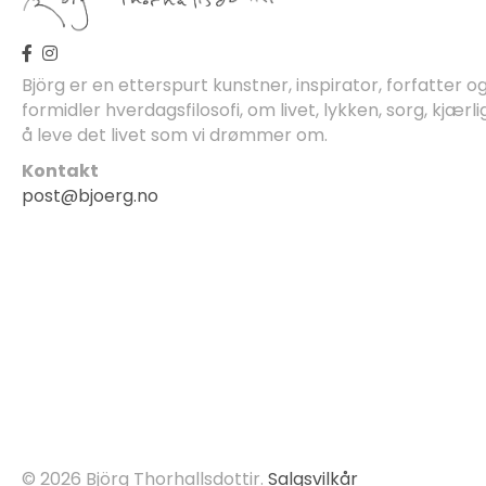
Björg er en etterspurt kunstner, inspirator, forfatter 
formidler hverdagsfilosofi, om livet, lykken, sorg, kjærli
å leve det livet som vi drømmer om.
Kontakt
post@bjoerg.no
© 2026 Björg Thorhallsdottir.
Salgsvilkår