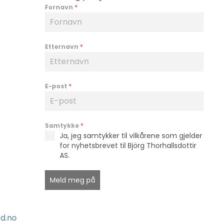
Fornavn
*
Etternavn
*
E-post
*
Samtykke
*
Ja, jeg samtykker til vilkårene som gjelder
for nyhetsbrevet til Björg Thorhallsdottir
AS.
Meld meg på
d.no