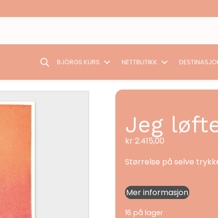
BJÖRGS KURS
NETTBUTIKK
DESTINASJO
Jeg løft
kr
2.415,00
Størrelse på selve trykke
Mer informasjon
16 på lager