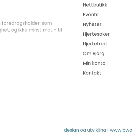
Nettbutikk
Events
og foredragsholder, som
Nyheter
ghet, og ikke minst mot – til
Hjertesaker
Hjertefred
Om Björg
Min konto
Kontakt
design og utvikling |
www.bwo