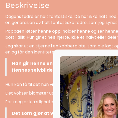
Beskrivelse
Dagens fedre er helt fantastiske. De har ikke hatt noe 
en generasjon av helt fantastiske fedre, som jeg synes 
Pappaen løfter henne opp, holder henne og ser henne in
bort i tillit. Hun gir et helt hjerte, ikke et halvt eller dele
Jeg skar ut en stjerne i en kobberplate, som ble lagt 
en og får den identiteten.
Han gir henne en gave for resten av livet. Et
Hennes selvbilde!
Hun kan få til det hun vil, fordi pappaen hennes mener 
Det vokser blomster ut fra håret hennes, for han får h
For meg er kjærligheten sterk rosa, og gleden oransje. D
Det som gjør at vi føler oss elsket, er følelse