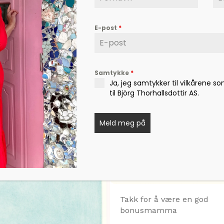
E-post
*
Samtykke
*
Ja, jeg samtykker til vilkårene s
til Björg Thorhallsdottir AS.
Meld meg på
Takk for å være en god
bonusmamma