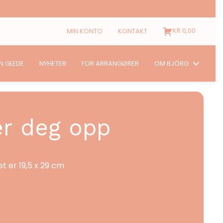
KR
0,00
MIN KONTO
KONTAKT
N GLEDE
NYHETER
FOR ARRANGØRER
OM BJÖRG
er deg opp
t er 19,5 x 29 cm