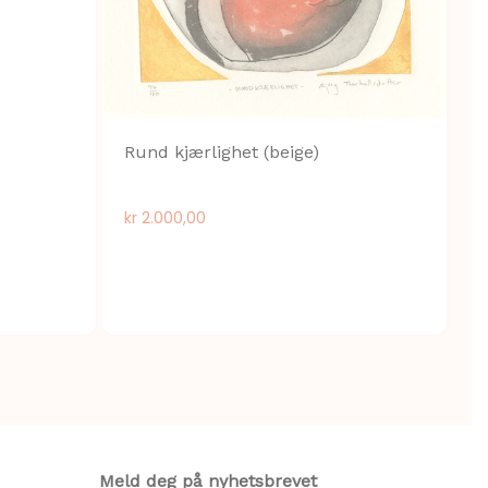
M
k
Rund kjærlighet (beige)
kr
2.000,00
Meld deg på nyhetsbrevet