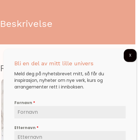
Beskrivelse
X
Bli en del av mitt lille univers
Relaterte produkter
Meld deg på nyhetsbrevet mitt, så får du
inspirasjon, nyheter om nye verk, kurs og
arrangementer rett i innboksen.
Fornavn
*
Etternavn
*