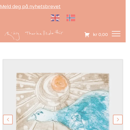
Meld deg på nyhetsbrevet
kr
0,00