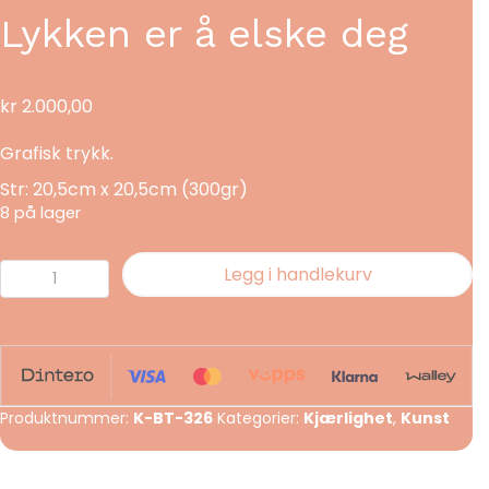
Lykken er å elske deg
kr
2.000,00
Grafisk trykk.
Str: 20,5cm x 20,5cm (300gr)
8 på lager
Lykken
Legg i handlekurv
er
å
elske
deg
antall
Produktnummer:
K-BT-326
Kategorier:
Kjærlighet
,
Kunst