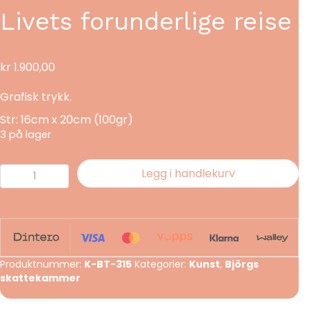
Livets forunderlige reise
kr
1.900,00
Grafisk trykk.
Str: 16cm x 20cm (100gr)
3 på lager
Livets
Legg i handlekurv
forunderlige
reise
antall
Produktnummer:
K-BT-315
Kategorier:
Kunst
,
Björgs
skattekammer