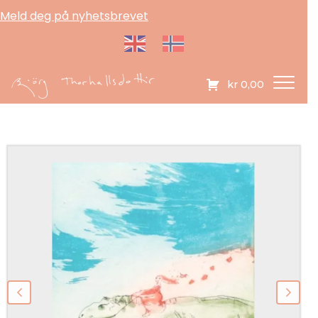
Meld deg på nyhetsbrevet
kr
0,00