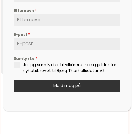
Etternavn
*
E-post
*
Samtykke
*
Ja, jeg samtykker til vilkårene som gjelder for
nyhetsbrevet til Björg Thorhallsdottir AS.
Stjernetegn Vekten
Meld meg på
kr
2.625,00