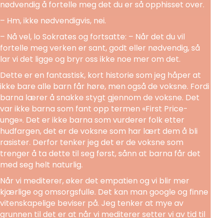
nødvendig å fortelle meg det du er så opphisset over.
– Hm, ikke nødvendigvis, nei.
– Nå vel, lo Sokrates og fortsatte: – Når det du vil
fortelle meg verken er sant, godt eller nødvendig, så
lar vi det ligge og bryr oss ikke noe mer om det.
Dette er en fantastisk, kort historie som jeg håper at
ikke bare alle barn får høre, men også de voksne. Fordi
barna lærer å snakke stygt gjennom de voksne. Det
var ikke barna som fant opp termen «First Price-
unge». Det er ikke barna som vurderer folk etter
hudfargen, det er de voksne som har lært dem å bli
rasister. Derfor tenker jeg det er de voksne som
trenger å ta dette til seg først, sånn at barna får det
med seg helt naturlig.
Når vi mediterer, øker det empatien og vi blir mer
kjærlige og omsorgsfulle. Det kan man google og finne
vitenskapelige beviser på. Jeg tenker at mye av
grunnen til det er at når vi mediterer setter vi av tid til