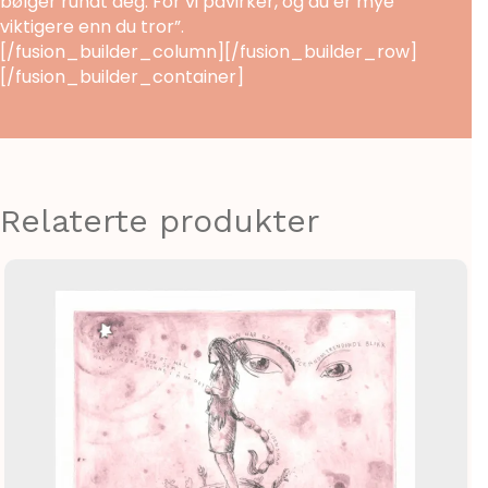
bølger rundt deg. For vi påvirker, og du er mye
viktigere enn du tror”.
[/fusion_builder_column][/fusion_builder_row]
[/fusion_builder_container]
Relaterte produkter