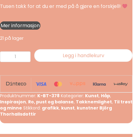
Tusen takk for at du er med på å gjøre en forskjell!
Mer informasjon
21 på lager
Our
Legg i handlekurv
Prime
Purpose
antall
Produktnummer:
K-BT-378
Kategorier:
Kunst
,
Håp
,
Inspirasjon
,
Ro, pust og balanse
,
Takknemlighet
,
Til trøst
og minne
Stikkord:
grafikk
,
kunst
,
kunstner Björg
Thorhallsdottir