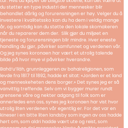
tar. Hvis du kjøper de billigste skoene, kan det være at
du støtter en type industri der mennesker blir
behandlet dårlig og forurensningen er høy. Velger du å
investere i kvalitetssko kan du ha dem i veldig mange
år, og samtidig kan du støtte den lokale skomakeren
når du reparerer dem der. Slik gjør du miljøet en
tjeneste og forurensningen blir mindre. Hver eneste
handling du gjør, påvirker samfunnet og verdenen vår.
Og jeg synes koronaen har vært et utrolig talende
bilde på hvor mye vi påvirker hverandre.
Bahá’u’lláh, grunnleggeren av bahaireligionen, som
levde fra 1817 til 1892, hadde et sitat: «Jorden er et land
og menneskeheten dens borger.» Det synes jeg er så
vanvittig treffende. Selv om vi bygger murer rundt
grensene våre og nekter adgang til folk som er
annerledes enn oss, synes jeg koronaen har vist hvor
utrolig liten verdenen vår egentlig er. For det var en
kineser i en bitte liten landsby som ingen av oss hadde
hørt om, som aldri hadde vært ute og reist, som