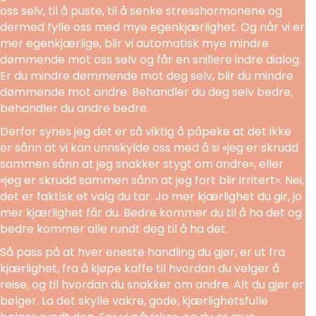
oss selv, til å puste, til å senke stresshormonene og
dermed fylle oss med mye egenkjærlighet. Og når vi er
mer egenkjærlige, blir vi automatisk mye mindre
dømmende mot oss selv og får en snillere indre dialog.
Er du mindre dømmende mot deg selv, blir du mindre
dømmende mot andre. Behandler du deg selv bedre,
behandler du andre bedre.
Derfor synes jeg det er så viktig å påpeke at det ikke
er sånn at vi kan unnskylde oss med å si «jeg er skrudd
sammen sånn at jeg snakker stygt om andre», eller
«jeg er skrudd sammen sånn at jeg fort blir irritert». Nei,
det er faktisk et valg du tar. Jo mer kjærlighet du gir, jo
mer kjærlighet får du. Bedre kommer du til å ha det og
bedre kommer alle rundt deg til å ha det.
Så pass på at hver eneste handling du gjør, er ut fra
kjærlighet, fra å kjøpe kaffe til hvordan du velger å
reise, og til hvordan du snakker om andre. Alt du gjør er
bølger. La det skylle vakre, gode, kjærlighetsfulle