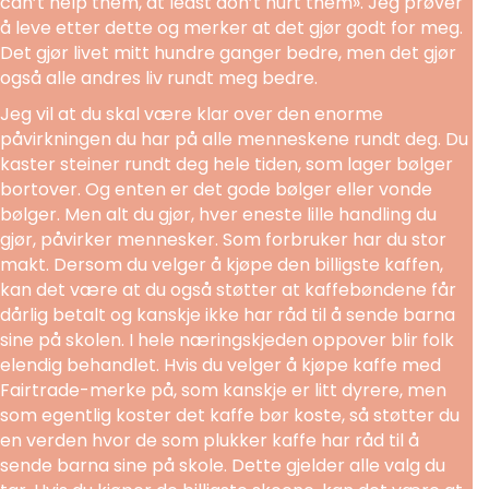
can’t help them, at least don’t hurt them». Jeg prøver
å leve etter dette og merker at det gjør godt for meg.
Det gjør livet mitt hundre ganger bedre, men det gjør
også alle andres liv rundt meg bedre.
Jeg vil at du skal være klar over den enorme
påvirkningen du har på alle menneskene rundt deg. Du
kaster steiner rundt deg hele tiden, som lager bølger
bortover. Og enten er det gode bølger eller vonde
bølger. Men alt du gjør, hver eneste lille handling du
gjør, påvirker mennesker. Som forbruker har du stor
makt. Dersom du velger å kjøpe den billigste kaffen,
kan det være at du også støtter at kaffebøndene får
dårlig betalt og kanskje ikke har råd til å sende barna
sine på skolen. I hele næringskjeden oppover blir folk
elendig behandlet. Hvis du velger å kjøpe kaffe med
Fairtrade-merke på, som kanskje er litt dyrere, men
som egentlig koster det kaffe bør koste, så støtter du
en verden hvor de som plukker kaffe har råd til å
sende barna sine på skole. Dette gjelder alle valg du