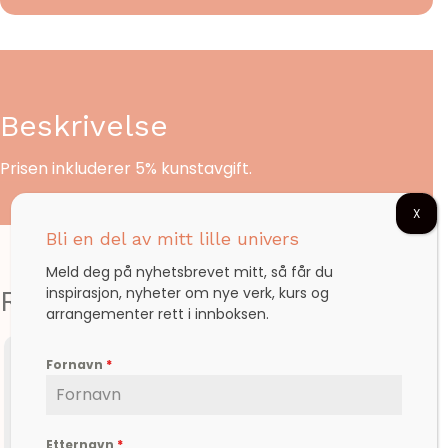
Beskrivelse
Prisen inkluderer 5% kunstavgift.
X
Bli en del av mitt lille univers
Meld deg på nyhetsbrevet mitt, så får du
Relaterte produkter
inspirasjon, nyheter om nye verk, kurs og
arrangementer rett i innboksen.
Fornavn
*
Etternavn
*