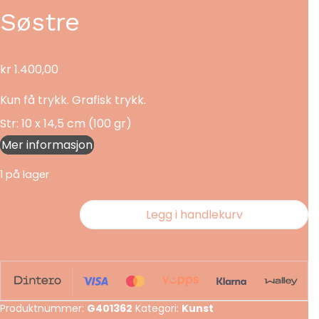
Søstre
kr
1.400,00
Kun få trykk. Grafisk trykk.
Str: 10 x 14,5 cm (100 gr)
Mer informasjon
1 på lager
Søstre
Legg i handlekurv
antall
Produktnummer:
G401362
Kategori:
Kunst