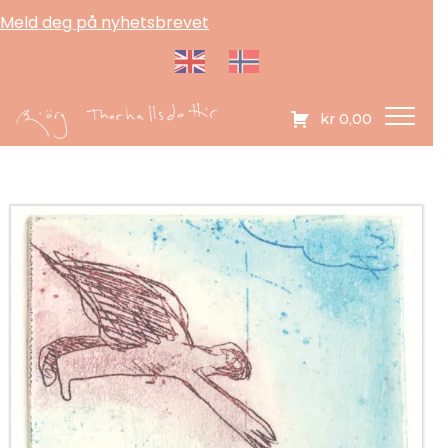
Meld deg på nyhetsbrevet
kr
0,00