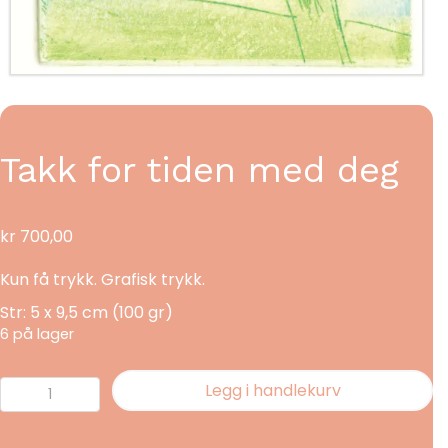
Takk for tiden med deg
kr
700,00
Kun få trykk. Grafisk trykk.
Str: 5 x 9,5 cm (100 gr)
6 på lager
Takk
Legg i handlekurv
for
tiden