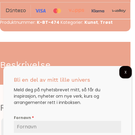
med
deg
antall
Produktnummer:
K-BT-474
Kategorier:
Kunst
,
Trøst
Beskrivelse
X
Bli en del av mitt lille univers
Meld deg på nyhetsbrevet mitt, så får du
inspirasjon, nyheter om nye verk, kurs og
arrangementer rett i innboksen.
Relaterte produkter
Fornavn
*