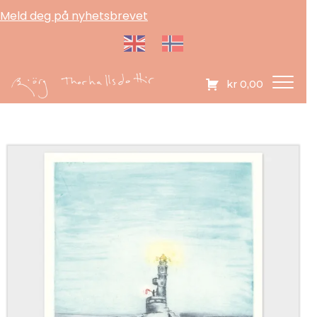
Meld deg på nyhetsbrevet
kr
0,00