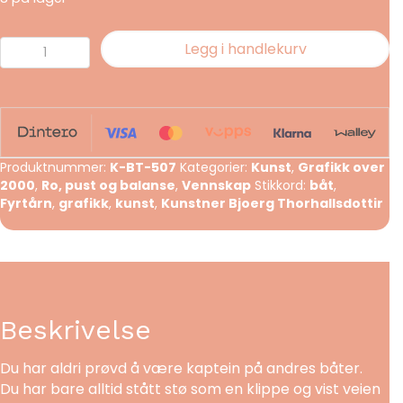
Trygg
Legg i handlekurv
venn
antall
Produktnummer:
K-BT-507
Kategorier:
Kunst
,
Grafikk over
2000
,
Ro, pust og balanse
,
Vennskap
Stikkord:
båt
,
Fyrtårn
,
grafikk
,
kunst
,
Kunstner Bjoerg Thorhallsdottir
Beskrivelse
Du har aldri prøvd å være kaptein på andres båter.
Du har bare alltid stått stø som en klippe og vist veien