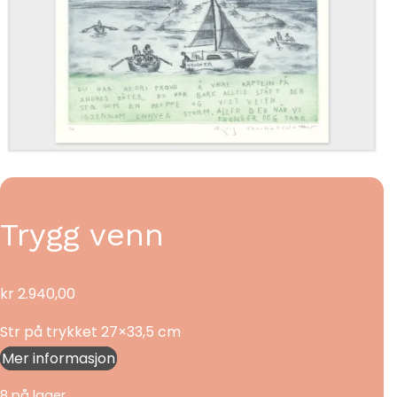
Trygg venn
kr
2.940,00
Str på trykket 27×33,5 cm
Mer informasjon
8 på lager