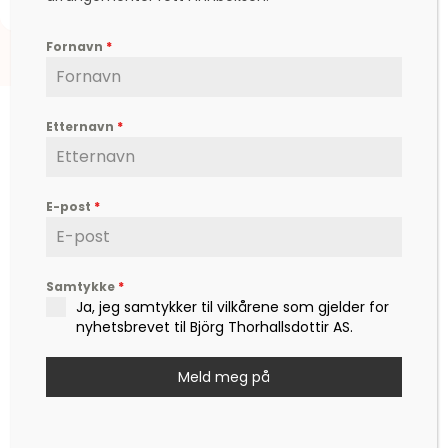
Fornavn
*
Etternavn
*
E-post
*
Björg er en etterspurt kunstner, inspirator,
forfatter og foredragsholder, som formidler
hverdagsfilosofi, om livet, lykken, sorg, kjærlighet,
og ikke minst mot – til å leve det livet som vi
Samtykke
*
Ja, jeg samtykker til vilkårene som gjelder for
drømmer om.
nyhetsbrevet til Björg Thorhallsdottir AS.
Kontakt
post@bjoerg.no
Meld meg på
Sider
Nettbutikk