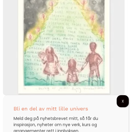
X
Deilig er jorden
Bli en del av mitt lille univers
Meld deg på nyhetsbrevet mitt, så får du
inspirasjon, nyheter om nye verk, kurs og
kr
1.400,00
arrangementer rett i innboksen.