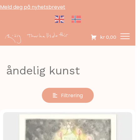
Meld deg på nyhetsbrevet
kr
0,00
åndelig kunst
Filtrering