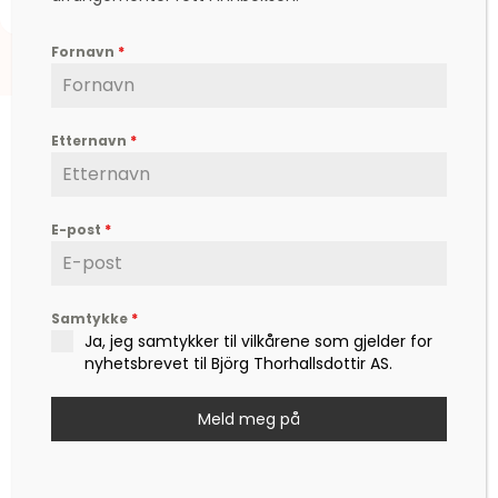
Fornavn
*
Etternavn
*
E-post
*
Björg er en etterspurt kunstner, inspirator,
forfatter og foredragsholder, som formidler
hverdagsfilosofi, om livet, lykken, sorg, kjærlighet,
og ikke minst mot – til å leve det livet som vi
Samtykke
*
Ja, jeg samtykker til vilkårene som gjelder for
drømmer om.
nyhetsbrevet til Björg Thorhallsdottir AS.
Kontakt
post@bjoerg.no
Meld meg på
Sider
Nettbutikk