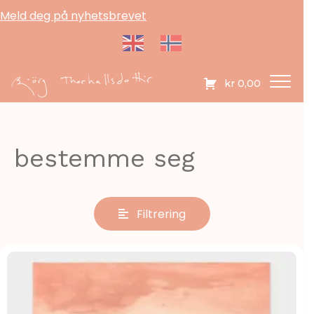
Meld deg på nyhetsbrevet
kr
0,00
bestemme seg
Filtrering