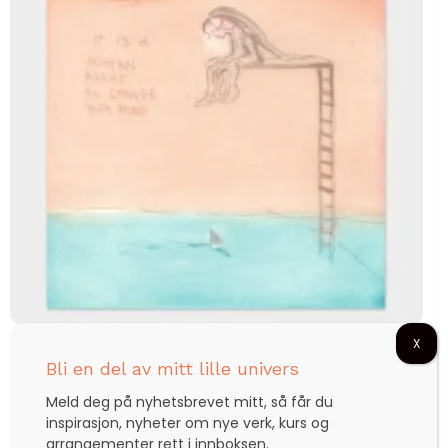
X
It is a human right to change your mind
Bli en del av mitt lille univers
Meld deg på nyhetsbrevet mitt, så får du
inspirasjon, nyheter om nye verk, kurs og
kr
3.570,00
arrangementer rett i innboksen.