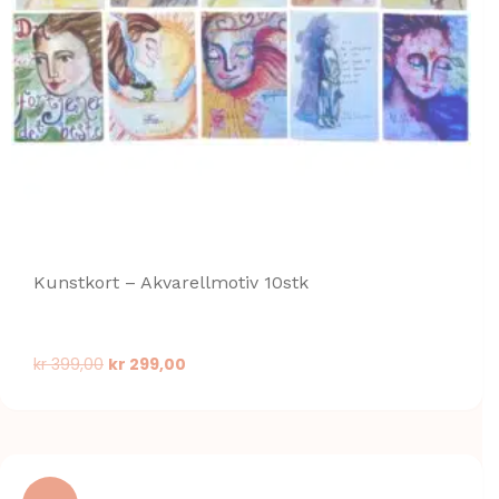
Kunstkort – Akvarellmotiv 10stk
Opprinnelig
Nåværende
kr
399,00
kr
299,00
pris
pris
var:
er:
kr 399,00.
kr 299,00.