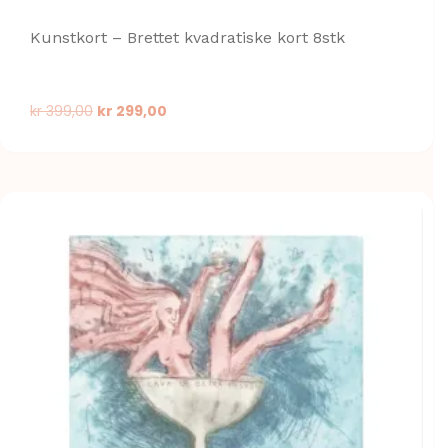
Kunstkort – Brettet kvadratiske kort 8stk
Opprinnelig
Nåværende
kr
399,00
kr
299,00
pris
pris
var:
er:
kr 399,00.
kr 299,00.