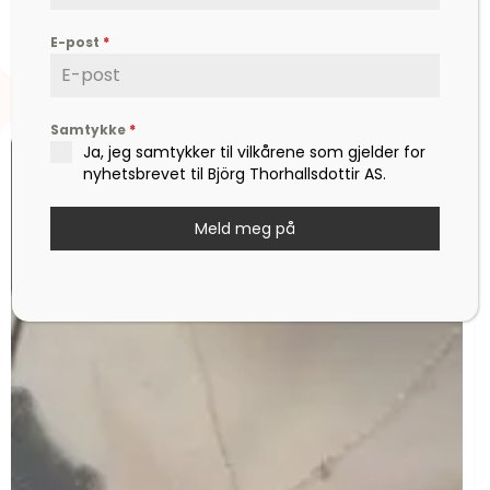
kr
499,00
E-post
*
Samtykke
*
Ja, jeg samtykker til vilkårene som gjelder for
nyhetsbrevet til Björg Thorhallsdottir AS.
Meld meg på