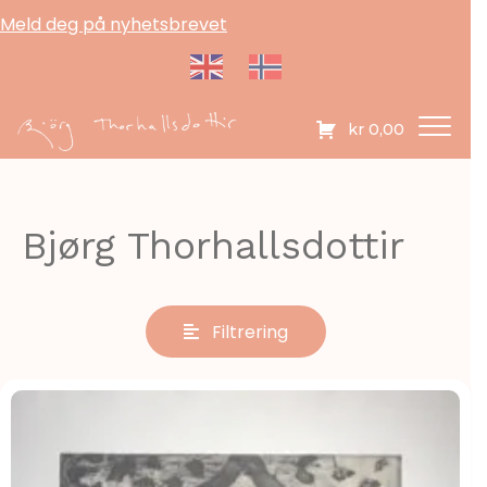
Meld deg på nyhetsbrevet
kr
0,00
Bjørg Thorhallsdottir
Filtrering