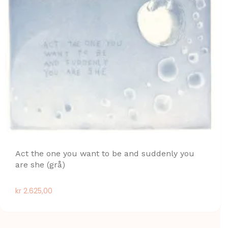
Act the one you want to be and suddenly you
are she (grå)
kr
2.625,00