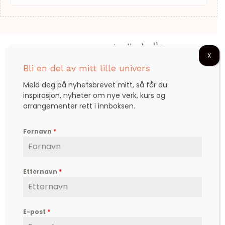
X
Bli en del av mitt lille univers
Meld deg på nyhetsbrevet mitt, så får du
inspirasjon, nyheter om nye verk, kurs og
Björg er en etterspurt kunstner, inspirator,
arrangementer rett i innboksen.
forfatter og foredragsholder, som formidler
hverdagsfilosofi, om livet, lykken, sorg, kjærlighet,
Fornavn
*
og ikke minst mot – til å leve det livet som vi
drømmer om.
Kontakt
Etternavn
*
post@bjoerg.no
Sider
Nettbutikk
E-post
*
Events