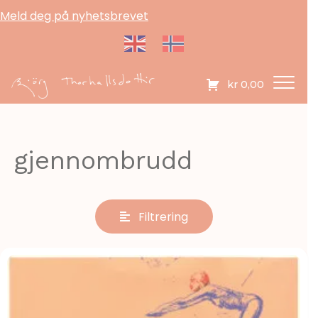
Meld deg på nyhetsbrevet
kr
0,00
gjennombrudd
Filtrering