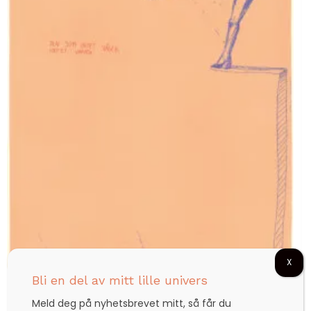
X
Bli en del av mitt lille univers
Den som intet våger, intet vinner (gult)
Meld deg på nyhetsbrevet mitt, så får du