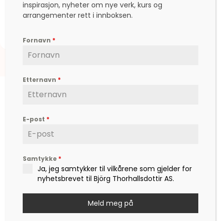
inspirasjon, nyheter om nye verk, kurs og
arrangementer rett i innboksen.
kr
5.355,00
Fornavn
*
Etternavn
*
E-post
*
Björg er en etterspurt kunstner, inspirator,
forfatter og foredragsholder, som formidler
Samtykke
*
hverdagsfilosofi, om livet, lykken, sorg, kjærlighet,
Ja, jeg samtykker til vilkårene som gjelder for
og ikke minst mot – til å leve det livet som vi
nyhetsbrevet til Björg Thorhallsdottir AS.
drømmer om.
Meld meg på
Kontakt
post@bjoerg.no