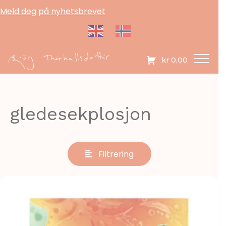
Meld deg på nyhetsbrevet
kr
0,00
gledesekplosjon
Filtrering