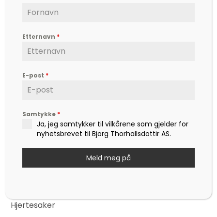
Etternavn
*
Björg er en etterspurt kunstner, inspirator,
forfatter og foredragsholder, som formidler
E-post
*
hverdagsfilosofi, om livet, lykken, sorg, kjærlighet,
og ikke minst mot – til å leve det livet som vi
drømmer om.
Samtykke
*
Kontakt
Ja, jeg samtykker til vilkårene som gjelder for
post@bjoerg.no
nyhetsbrevet til Björg Thorhallsdottir AS.
Sider
Nettbutikk
Meld meg på
Events
Nyheter
Hjertesaker