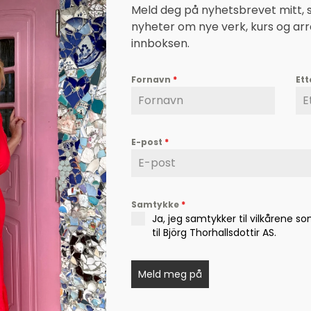
Meld deg på nyhetsbrevet mitt, så
nyheter om nye verk, kurs og ar
innboksen.
Fornavn
*
Et
E-post
*
Samtykke
*
Sider
Ja, jeg samtykker til vilkårene s
Nettbutikk
til Björg Thorhallsdottir AS.
Events
og foredragsholder, som
Nyheter
Meld meg på
ghet, og ikke minst mot – til
Hjertesaker