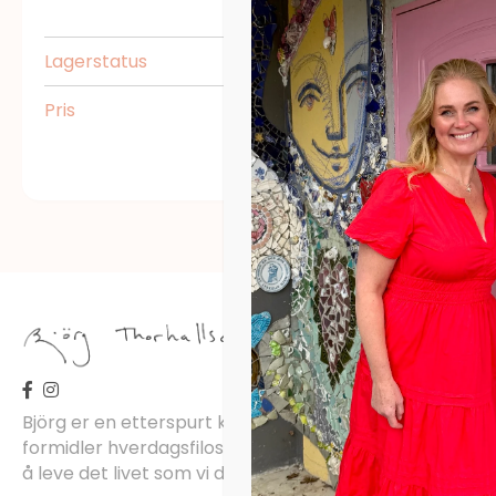
Lagerstatus
Utvid
Pris
Utvid
Björg er en etterspurt kunstner, inspirator, forfatter 
formidler hverdagsfilosofi, om livet, lykken, sorg, kjærli
å leve det livet som vi drømmer om.