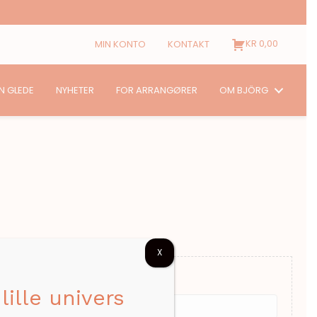
KR
0,00
MIN KONTO
KONTAKT
N GLEDE
NYHETER
FOR ARRANGØRER
OM BJÖRG
X
a different search.
lille univers