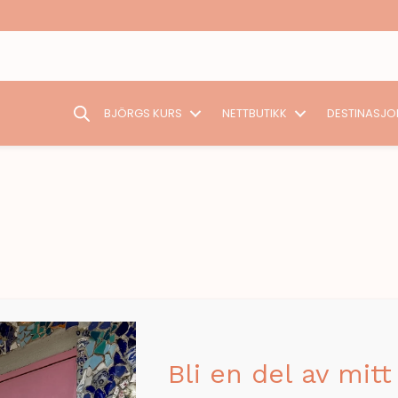
BJÖRGS KURS
NETTBUTIKK
DESTINASJO
Sorry, we couldn't find any posts. Please try 
Bli en del av mitt 