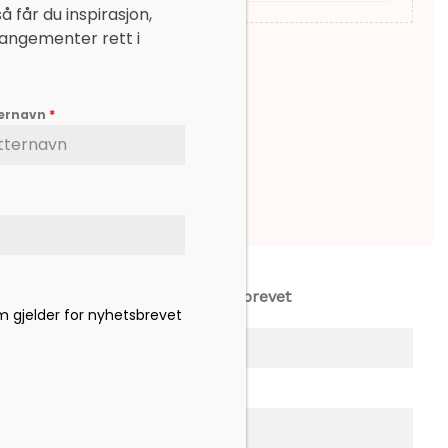
 får du inspirasjon,
rangementer rett i
ternavn
*
Meld deg på nyhetsbrevet
om gjelder for nyhetsbrevet
Fornavn
*
Etternavn
*