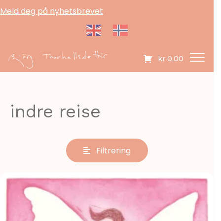
Meld deg på nyhetsbrevet
kr
0,00
indre reise
Filtrering