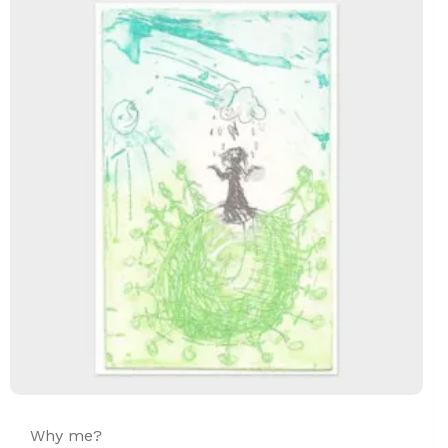
Why me?