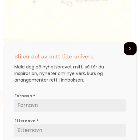
X
Slipp din fremtidige deg fri (Turkis)
Bli en del av mitt lille univers
Meld deg på nyhetsbrevet mitt, så får du
inspirasjon, nyheter om nye verk, kurs og
kr
1.400,00
arrangementer rett i innboksen.
Fornavn
*
Etternavn
*