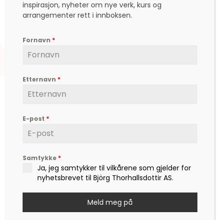
inspirasjon, nyheter om nye verk, kurs og
arrangementer rett i innboksen.
kr
5.355,00
Fornavn
*
Etternavn
*
E-post
*
Björg er en etterspurt kunstner, inspirator,
forfatter og foredragsholder, som formidler
Samtykke
*
hverdagsfilosofi, om livet, lykken, sorg, kjærlighet,
Ja, jeg samtykker til vilkårene som gjelder for
og ikke minst mot – til å leve det livet som vi
nyhetsbrevet til Björg Thorhallsdottir AS.
drømmer om.
Meld meg på
Kontakt
post@bjoerg.no