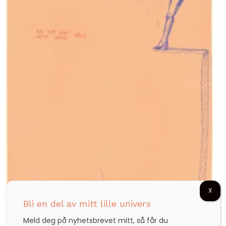
X
Bli en del av mitt lille univers
Den som intet våger, intet vinner (gult)
Meld deg på nyhetsbrevet mitt, så får du