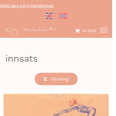
Meld deg på nyhetsbrevet
kr
0,00
innsats
Filtrering