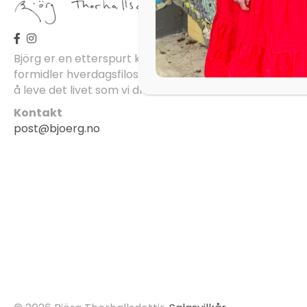
Björg er en etterspurt kunstner, inspirator, forfatter 
formidler hverdagsfilosofi, om livet, lykken, sorg, kjærli
å leve det livet som vi drømmer om.
Kontakt
post@bjoerg.no