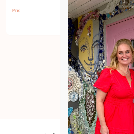
Pris
Utvid
Enten så går det 
eller så går det o
kr
1.200,00