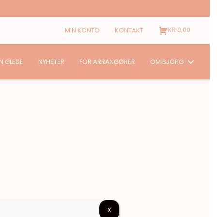
KR
0,00
MIN KONTO
KONTAKT
N GLEDE
NYHETER
FOR ARRANGØRER
OM BJÖRG
X