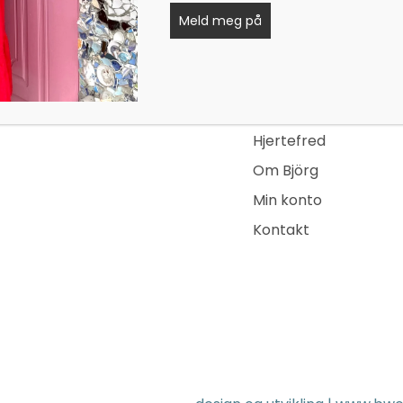
Sider
Nettbutikk
Meld meg på
Events
og foredragsholder, som
Nyheter
ghet, og ikke minst mot – til
Hjertesaker
Hjertefred
Om Björg
Min konto
Kontakt