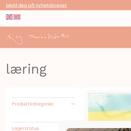
Meld deg på nyhetsbrevet
læring
Produktkategorier
Skjul
Lagerstatus
Utvid