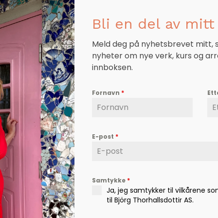
Bli en del av mitt 
Ditt liv – båt
Meld deg på nyhetsbrevet mitt, så
nyheter om nye verk, kurs og ar
kr
2.500,00
innboksen.
Fornavn
*
Et
bra
ver
E-post
*
Samtykke
*
Ja, jeg samtykker til vilkårene s
til Björg Thorhallsdottir AS.