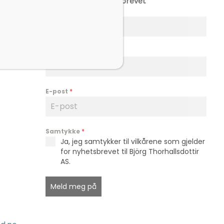
Meld deg på nyhetsbrevet
Fornavn
*
Etternavn
*
E-post
*
Samtykke
*
Ja, jeg samtykker til vilkårene som gjelder
for nyhetsbrevet til Björg Thorhallsdottir
AS.
Meld meg på