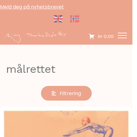
Meld deg på nyhetsbrevet
kr
0,00
målrettet
Filtrering