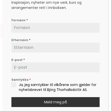
inspirasjon, nyheter om nye verk, kurs og
arrangementer rett i innboksen.
kr
5.355,00
Fornavn
*
Etternavn
*
E-post
*
Björg er en etterspurt kunstner, inspirator,
forfatter og foredragsholder, som formidler
Samtykke
*
hverdagsfilosofi, om livet, lykken, sorg, kjærlighet,
Ja, jeg samtykker til vilkårene som gjelder for
og ikke minst mot – til å leve det livet som vi
nyhetsbrevet til Björg Thorhallsdottir AS.
drømmer om.
Meld meg på
Kontakt
post@bjoerg.no