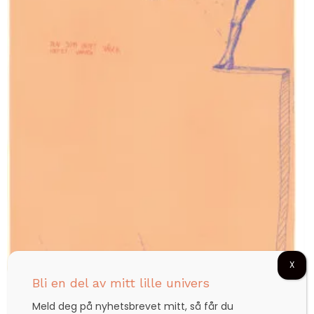
X
Bli en del av mitt lille univers
Den som intet våger, intet vinner (gult)
Meld deg på nyhetsbrevet mitt, så får du