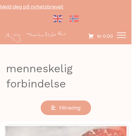
Meld deg på nyhetsbrevet
kr
0,00
menneskelig
forbindelse
Filtrering