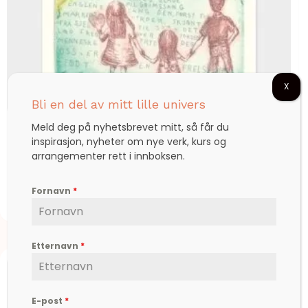
X
Bli en del av mitt lille univers
Meld deg på nyhetsbrevet mitt, så får du
inspirasjon, nyheter om nye verk, kurs og
Deilig er jorden
arrangementer rett i innboksen.
Fornavn
*
kr
1.400,00
Etternavn
*
E-post
*