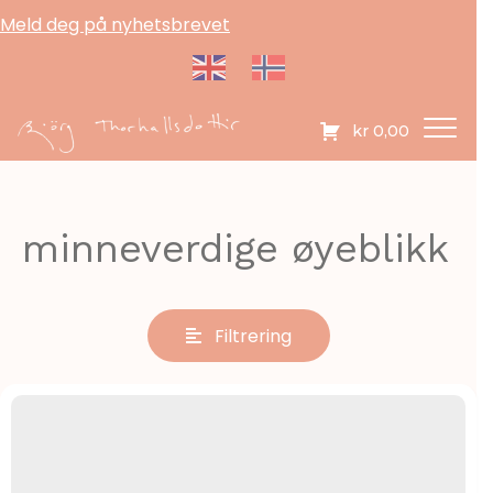
Meld deg på nyhetsbrevet
kr
0,00
minneverdige øyeblikk
Filtrering