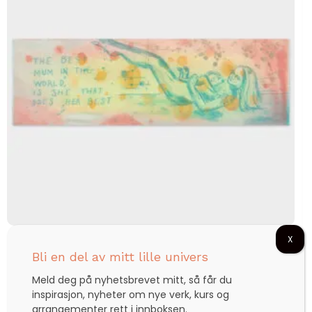
X
The best mum in the world
Bli en del av mitt lille univers
Meld deg på nyhetsbrevet mitt, så får du
inspirasjon, nyheter om nye verk, kurs og
kr
1.200,00
arrangementer rett i innboksen.