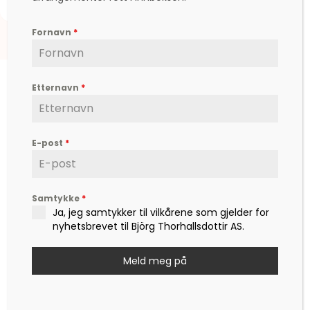
Fornavn
*
Etternavn
*
E-post
*
Björg er en etterspurt kunstner, inspirator,
forfatter og foredragsholder, som formidler
hverdagsfilosofi, om livet, lykken, sorg, kjærlighet,
og ikke minst mot – til å leve det livet som vi
Samtykke
*
Ja, jeg samtykker til vilkårene som gjelder for
drømmer om.
nyhetsbrevet til Björg Thorhallsdottir AS.
Kontakt
post@bjoerg.no
Meld meg på
Sider
Nettbutikk