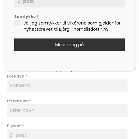
Nyheter
Samtykke
*
Hjertesaker
Ja, jeg samtykker til vilkårene som gjelder for
Hjertefred
nyhetsbrevet til Björg Thorhallsdottir AS.
Om Björg
Meld meg på
Min konto
Kontakt
Meld deg på nyhetsbrevet
Fornavn
*
Etternavn
*
E-post
*