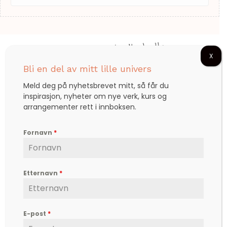
X
Bli en del av mitt lille univers
Meld deg på nyhetsbrevet mitt, så får du
inspirasjon, nyheter om nye verk, kurs og
Björg er en etterspurt kunstner, inspirator,
arrangementer rett i innboksen.
forfatter og foredragsholder, som formidler
hverdagsfilosofi, om livet, lykken, sorg, kjærlighet,
Fornavn
*
og ikke minst mot – til å leve det livet som vi
drømmer om.
Kontakt
Etternavn
*
post@bjoerg.no
Sider
Nettbutikk
E-post
*
Events