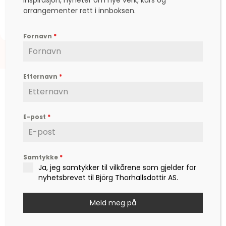
inspirasjon, nyheter om nye verk, kurs og
arrangementer rett i innboksen.
kr
900,00
Fornavn
*
Etternavn
*
E-post
*
Björg er en etterspurt kunstner, inspirator,
forfatter og foredragsholder, som formidler
Samtykke
*
hverdagsfilosofi, om livet, lykken, sorg, kjærlighet,
Ja, jeg samtykker til vilkårene som gjelder for
og ikke minst mot – til å leve det livet som vi
nyhetsbrevet til Björg Thorhallsdottir AS.
drømmer om.
Kontakt
Meld meg på
post@bjoerg.no