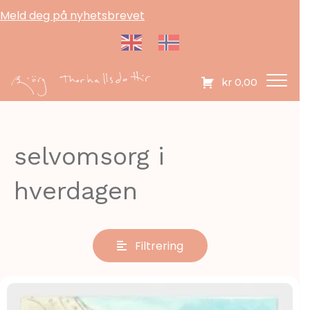
Meld deg på nyhetsbrevet
kr
0,00
selvomsorg i
hverdagen
Filtrering