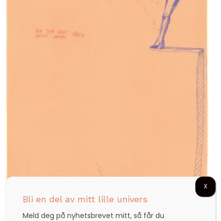
X
Bli en del av mitt lille univers
Den som intet våger, intet vinner (gult)
Meld deg på nyhetsbrevet mitt, så får du