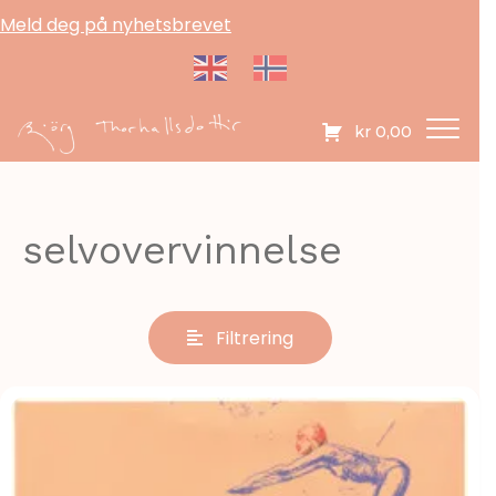
Meld deg på nyhetsbrevet
kr
0,00
selvovervinnelse
Filtrering