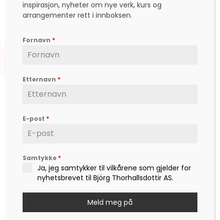
inspirasjon, nyheter om nye verk, kurs og
arrangementer rett i innboksen.
kr
5.355,00
Fornavn
*
Etternavn
*
E-post
*
Björg er en etterspurt kunstner, inspirator,
forfatter og foredragsholder, som formidler
Samtykke
*
hverdagsfilosofi, om livet, lykken, sorg, kjærlighet,
Ja, jeg samtykker til vilkårene som gjelder for
og ikke minst mot – til å leve det livet som vi
nyhetsbrevet til Björg Thorhallsdottir AS.
drømmer om.
Meld meg på
Kontakt
post@bjoerg.no