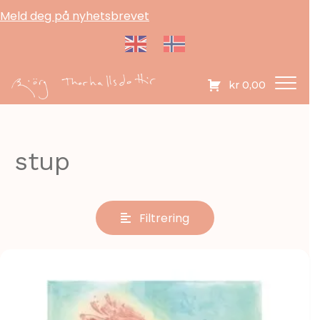
Meld deg på nyhetsbrevet
kr
0,00
stup
Filtrering