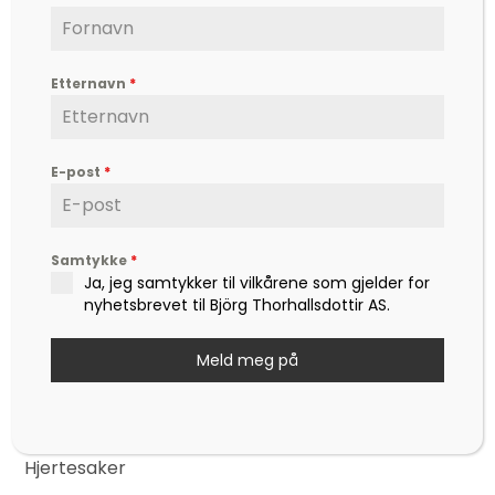
Etternavn
*
Björg er en etterspurt kunstner, inspirator,
forfatter og foredragsholder, som formidler
E-post
*
hverdagsfilosofi, om livet, lykken, sorg, kjærlighet,
og ikke minst mot – til å leve det livet som vi
drømmer om.
Samtykke
*
Kontakt
Ja, jeg samtykker til vilkårene som gjelder for
post@bjoerg.no
nyhetsbrevet til Björg Thorhallsdottir AS.
Sider
Nettbutikk
Meld meg på
Events
Nyheter
Hjertesaker