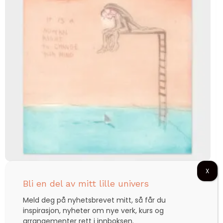
X
It is a human right to change your mind
Bli en del av mitt lille univers
Meld deg på nyhetsbrevet mitt, så får du
inspirasjon, nyheter om nye verk, kurs og
kr
3.570,00
arrangementer rett i innboksen.