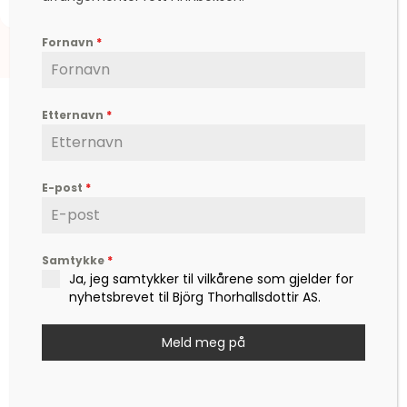
Fornavn
*
Etternavn
*
E-post
*
Björg er en etterspurt kunstner, inspirator,
forfatter og foredragsholder, som formidler
hverdagsfilosofi, om livet, lykken, sorg, kjærlighet,
og ikke minst mot – til å leve det livet som vi
Samtykke
*
Ja, jeg samtykker til vilkårene som gjelder for
drømmer om.
nyhetsbrevet til Björg Thorhallsdottir AS.
Kontakt
post@bjoerg.no
Meld meg på
Sider
Nettbutikk