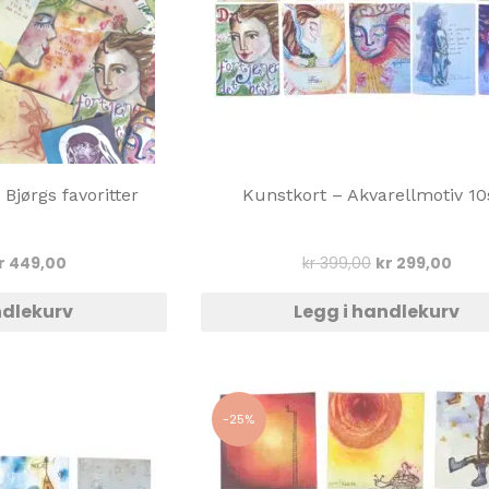
Bjørgs favoritter
Kunstkort – Akvarellmotiv 10
pprinnelig
Nåværende
Opprinnelig
Nåv
r
449,00
kr
399,00
kr
299,00
ris
pris
pris
pris
ar:
er:
var:
er:
ndlekurv
Legg i handlekurv
r 899,00.
kr 449,00.
kr 399,00.
kr 29
-25%