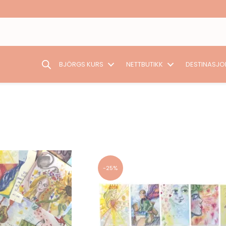
BJÖRGS KURS
NETTBUTIKK
DESTINASJO
-25%