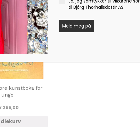
Ja, jeg samtykker til vilkårene s
til Björg Thorhallsdottir AS.
Meld meg på
ore kunstboka for
 unge
pprinnelig
Nåværende
r
295,00
ris
pris
ar:
er:
ndlekurv
r 369,00.
kr 295,00.