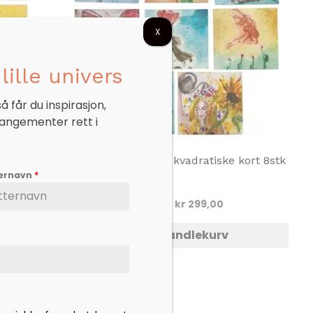
X
lille univers
 får du inspirasjon,
rangementer rett i
tk
Kunstkort – Brettet kvadratiske kort 8stk
ternavn
*
ærende
Opprinnelig
Nåværende
kr
399,00
kr
299,00
pris
pris
var:
er:
Legg i handlekurv
9,00.
kr 399,00.
kr 299,00.