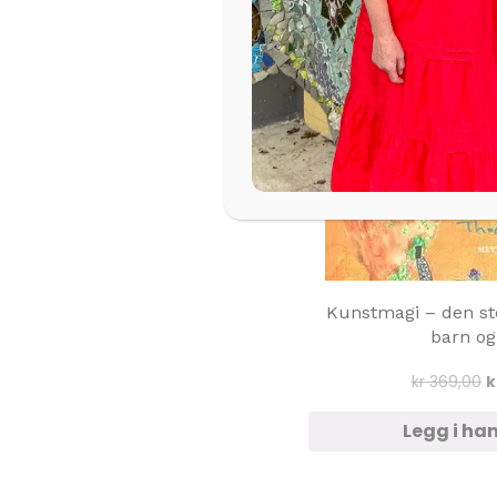
Kunstmagi – den st
barn og
O
kr
369,00
k
p
v
Legg i ha
k