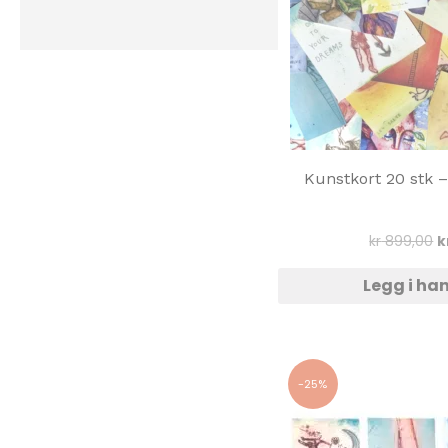
Kunstkort 20 stk – 
O
kr
899,00
k
p
v
Legg i ha
k
-25%