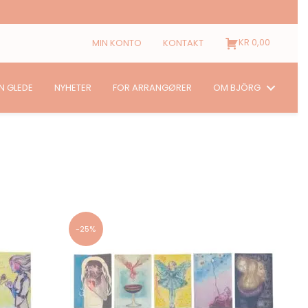
KR
0,00
MIN KONTO
KONTAKT
N GLEDE
NYHETER
FOR ARRANGØRER
OM BJÖRG
-25%