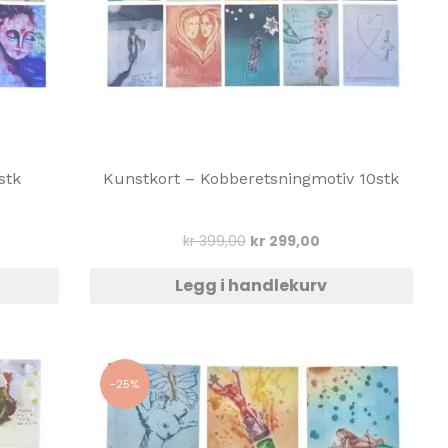
stk
Kunstkort – Kobberetsningmotiv 10stk
ærende
Opprinnelig
Nåværende
kr
399,00
kr
299,00
pris
pris
var:
er:
Legg i handlekurv
9,00.
kr 399,00.
kr 299,00.
-25%