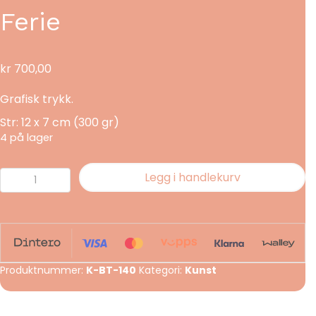
Ferie
kr
700,00
Grafisk trykk.
Str: 12 x 7 cm (300 gr)
4 på lager
Ferie
Legg i handlekurv
antall
Produktnummer:
K-BT-140
Kategori:
Kunst