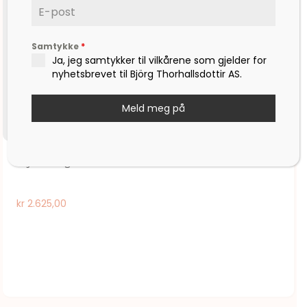
Samtykke
*
Ja, jeg samtykker til vilkårene som gjelder for
nyhetsbrevet til Björg Thorhallsdottir AS.
Meld meg på
Stjernetegn Vekten
kr
2.625,00