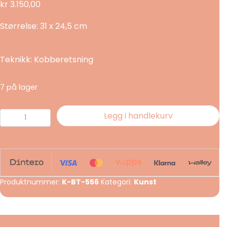
kr
3.150,00
Størrelse: 31 x 24,5 cm
Teknikk: Kobberetsning
7 på lager
You
Legg i handlekurv
can
fly
(Grønn)
antall
Produktnummer:
K-BT-556
Kategori:
Kunst