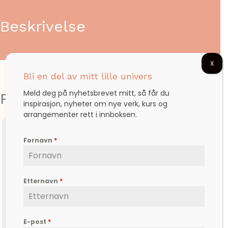
Beskrivelse
X
Bli en del av mitt lille univers
Meld deg på nyhetsbrevet mitt, så får du
Relaterte produkter
inspirasjon, nyheter om nye verk, kurs og
arrangementer rett i innboksen.
Fornavn
*
Etternavn
*
E-post
*