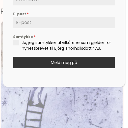
Relaterte produkter
E-post
*
Samtykke
*
Ja, jeg samtykker til vilkårene som gjelder for
nyhetsbrevet til Björg Thorhallsdottir AS.
Meld meg på