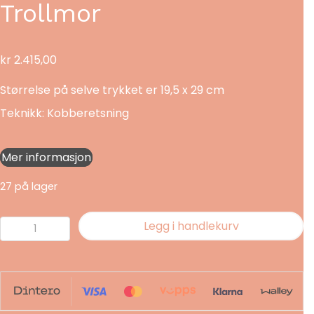
Trollmor
kr
2.415,00
Størrelse på selve trykket er 19,5 x 29 cm
Teknikk: Kobberetsning
Mer informasjon
27 på lager
Trollmor
Legg i handlekurv
antall