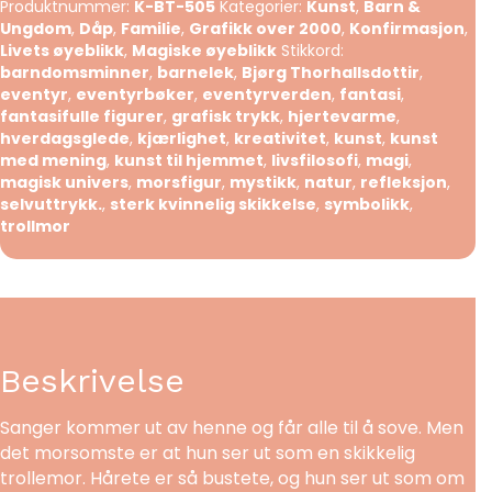
Produktnummer:
K-BT-505
Kategorier:
Kunst
,
Barn &
Ungdom
,
Dåp
,
Familie
,
Grafikk over 2000
,
Konfirmasjon
,
Livets øyeblikk
,
Magiske øyeblikk
Stikkord:
barndomsminner
,
barnelek
,
Bjørg Thorhallsdottir
,
eventyr
,
eventyrbøker
,
eventyrverden
,
fantasi
,
fantasifulle figurer
,
grafisk trykk
,
hjertevarme
,
hverdagsglede
,
kjærlighet
,
kreativitet
,
kunst
,
kunst
med mening
,
kunst til hjemmet
,
livsfilosofi
,
magi
,
magisk univers
,
morsfigur
,
mystikk
,
natur
,
refleksjon
,
selvuttrykk.
,
sterk kvinnelig skikkelse
,
symbolikk
,
trollmor
Beskrivelse
Sanger kommer ut av henne og får alle til å sove. Men
det morsomste er at hun ser ut som en skikkelig
trollemor. Hårete er så bustete, og hun ser ut som om