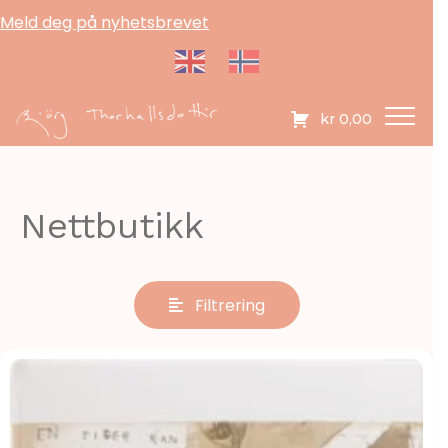
Meld deg på nyhetsbrevet
kr
0,00
Nettbutikk
Filtrering