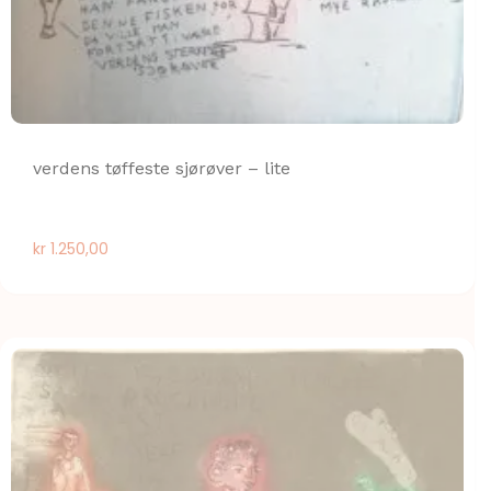
verdens tøffeste sjørøver – lite
kr
1.250,00