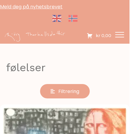
Meld deg på nyhetsbrevet
kr
0,00
følelser
Filtrering