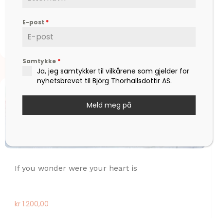
I would walk to the end
E-post
*
kr
1.200,00
Samtykke
*
Ja, jeg samtykker til vilkårene som gjelder for
nyhetsbrevet til Björg Thorhallsdottir AS.
Meld meg på
If you wonder were your heart is
kr
1.200,00