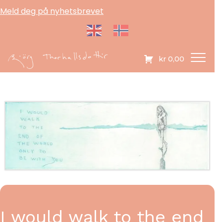
Meld deg på nyhetsbrevet
kr
0,00
I would walk to the end