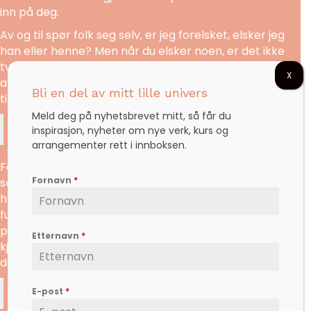
inn på deg.
Av og til spør folk seg selv, er jeg forelsket, elsker jeg
han eller henne? Men når du elsker noen, er det ikke
tvil. Da kjenner du det ordentlig i hjertet ditt. Du kjenner
X
at du ikke klarer å leve uten, og at du hadde vært villig
Bli en del av mitt lille univers
til å gå «
to the end of the world
» for den personen.
Meld deg på nyhetsbrevet mitt, så får du
At du ville ha gjort Alt for den du elsker!
inspirasjon, nyheter om nye verk, kurs og
arrangementer rett i innboksen.
For kjærligheten setter ikke frø av tvil i hjertet ditt. Det
Fornavn
*
som setter frø av tvil, det er deg selv, dine behov – og
hvor høyt du elsker deg selv. Hvis du elsker deg selv
fullt og helt, har du ikke behov for å få en annen
person sin anerkjennelse. Da tar du bare i mot den
Etternavn
*
kjærligheten du får – uten å sette spørsmålstegn ved
den. For kanskje gjør svarene vondt.
Nyt kjærligheten!
E-post
*