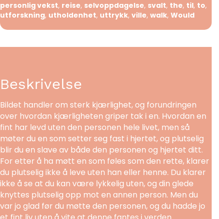
personlig vekst
,
reise
,
selvoppdagelse
,
svalt
,
the
,
til
,
to
,
utforskning
,
utholdenhet
,
uttrykk
,
ville
,
walk
,
Would
Beskrivelse
Bildet handler om sterk kjærlighet, og forundringen
over hvordan kjærligheten griper tak i en. Hvordan en
fint har levd uten den personen hele livet, men så
møter du en som setter seg fast i hjertet, og plutselig
blir du en slave av både den personen og hjertet ditt.
For etter å ha møtt en som føles som den rette, klarer
du plutselig ikke å leve uten han eller henne. Du klarer
ikke å se at du kan være lykkelig uten, og din glede
knyttes plutselig opp mot en annen person. Men du
var jo glad før du møtte den personen, og du hadde jo
et fint liv uten å vite at denne fantes i verden.