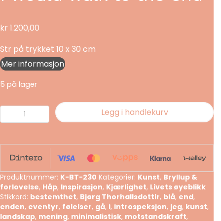
kr
1.200,00
Str på trykket 10 x 30 cm
Mer informasjon
5 på lager
I
Legg i handlekurv
would
walk
to
the
end
Produktnummer:
K-BT-230
Kategorier:
Kunst
,
Bryllup &
antall
forlovelse
,
Håp
,
Inspirasjon
,
Kjærlighet
,
Livets øyeblikk
Stikkord:
bestemthet
,
Bjørg Thorhallsdottir
,
blå
,
end
,
enden
,
eventyr
,
følelser
,
gå
,
i
,
introspeksjon
,
jeg
,
kunst
,
landskap
,
mening
,
minimalistisk
,
motstandskraft
,