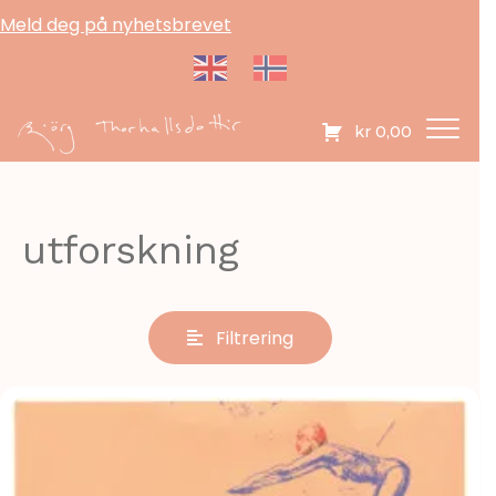
Meld deg på nyhetsbrevet
kr
0,00
utforskning
Filtrering