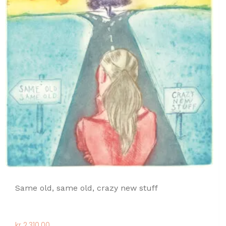
Same old, same old, crazy new stuff
kr
2.310,00