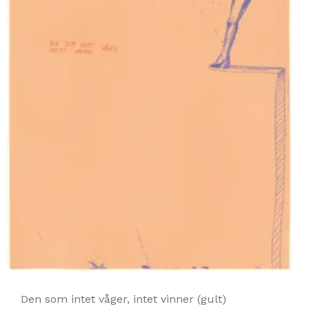
Den som intet våger, intet vinner (gult)