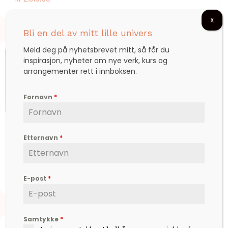
X
Bli en del av mitt lille univers
Meld deg på nyhetsbrevet mitt, så får du
inspirasjon, nyheter om nye verk, kurs og
arrangementer rett i innboksen.
Fornavn
*
I would walk to the end
Etternavn
*
kr
1.200,00
E-post
*
Samtykke
*