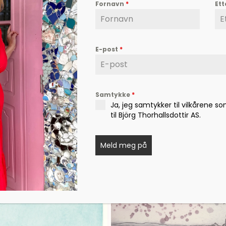
Fornavn
*
Et
E-post
*
Samtykke
*
Ja, jeg samtykker til vilkårene s
til Björg Thorhallsdottir AS.
Meld meg på