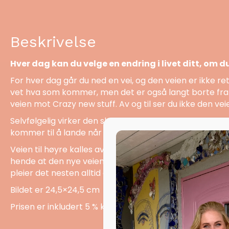
Beskrivelse
Hver dag kan du velge en endring i livet ditt, om du v
For hver dag går du ned en vei, og den veien er ikke ret
vet hva som kommer, men det er også langt borte fra de
veien mot Crazy new stuff. Av og til ser du ikke den veie
Selvfølgelig virker den skummel, for du vet ikke hvilk
kommer til å lande når du stuper fra hundremeteren. Det
Veien til høyre kalles av og til fryktens vei, og vi fortse
hende at den nye veien blir enda bedre enn det vi har f
pleier det nesten alltid å gå bra.
Bildet er 24,5×24,5 cm
Prisen er inkludert 5 % kunstavgift.