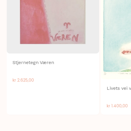
Stjernetegn Væren
kr
2.625,00
Livets vei 
kr
1.400,00