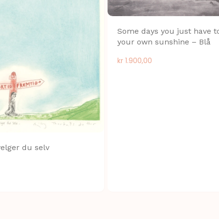
Some days you just have 
your own sunshine – Blå
kr
1.900,00
velger du selv