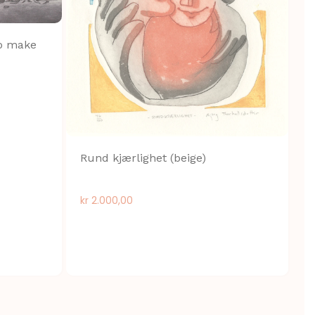
to make
S
Rund kjærlighet (beige)
k
kr
2.000,00