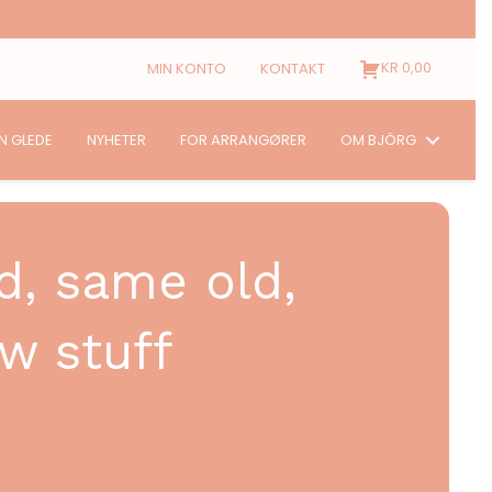
KR
0,00
MIN KONTO
KONTAKT
N GLEDE
NYHETER
FOR ARRANGØRER
OM BJÖRG
d, same old,
w stuff