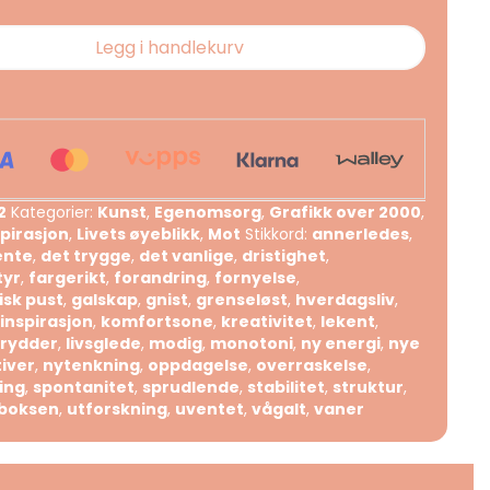
Legg i handlekurv
2
Kategorier:
Kunst
,
Egenomsorg
,
Grafikk over 2000
,
spirasjon
,
Livets øyeblikk
,
Mot
Stikkord:
annerledes
,
ente
,
det trygge
,
det vanlige
,
dristighet
,
tyr
,
fargerikt
,
forandring
,
fornyelse
,
isk pust
,
galskap
,
gnist
,
grenseløst
,
hverdagsliv
,
inspirasjon
,
komfortsone
,
kreativitet
,
lekent
,
krydder
,
livsglede
,
modig
,
monotoni
,
ny energi
,
nye
iver
,
nytenkning
,
oppdagelse
,
overraskelse
,
ing
,
spontanitet
,
sprudlende
,
stabilitet
,
struktur
,
 boksen
,
utforskning
,
uventet
,
vågalt
,
vaner