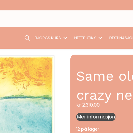
BJÖRGS KURS
NETTBUTIKK
DESTINASJO
Same ol
crazy ne
kr
2.310,00
Mer informasjon
12 på lager