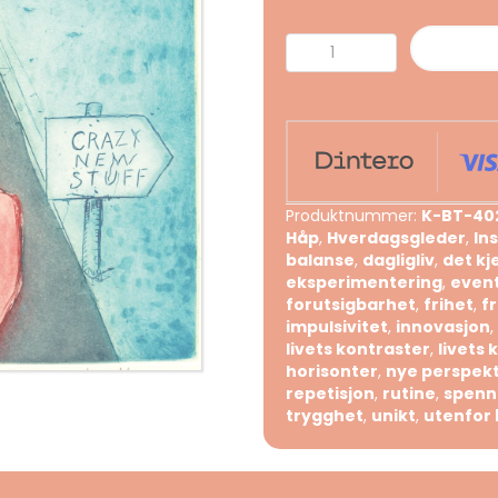
Same
old,
same
old,
crazy
new
stuff
Produktnummer:
K-BT-40
antall
Håp
,
Hverdagsgleder
,
In
balanse
,
dagligliv
,
det kj
eksperimentering
,
even
forutsigbarhet
,
frihet
,
fr
impulsivitet
,
innovasjon
,
livets kontraster
,
livets 
horisonter
,
nye perspekt
repetisjon
,
rutine
,
spenn
trygghet
,
unikt
,
utenfor