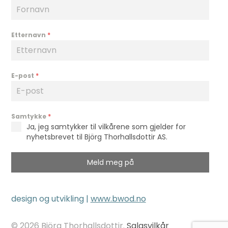
Etternavn
*
E-post
*
Samtykke
*
Ja, jeg samtykker til vilkårene som gjelder for
nyhetsbrevet til Björg Thorhallsdottir AS.
Meld meg på
design og utvikling |
www.bwod.no
© 2026 Björg Thorhallsdottir.
Salgsvilkår