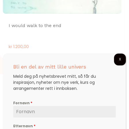
I would walk to the end
kr
1.200,00
X
Bli en del av mitt lille univers
Meld deg på nyhetsbrevet mitt, så får du
inspirasjon, nyheter om nye verk, kurs og
arrangementer rett i innboksen.
Fornavn
*
Björg er en etterspurt kunstner, inspirator,
forfatter og foredragsholder, som formidler
hverdagsfilosofi, om livet, lykken, sorg, kjærlighet,
Etternavn
*