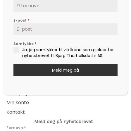
og ikke minst mot – til å leve det livet som vi
drømmer om.
E-post
*
Kontakt
post@bjoerg.no
Sider
Samtykke
*
Nettbutikk
Ja, jeg samtykker til vilkårene som gjelder for
Events
nyhetsbrevet til Björg Thorhallsdottir AS.
Nyheter
Meld meg på
Hjertesaker
Hjertefred
Om Björg
Min konto
Kontakt
Meld deg på nyhetsbrevet
Fornavn
*